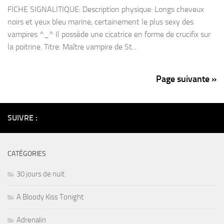
FICHE SIGNALITIQUE: Description physique: Longs cheveux
noirs et yeux bleu marine, certainement le plus sexy des
vampires ^_^ Il possède une cicatrice en forme de crucifix sur
la poitrine. Titre: Maître vampire de St...
Page suivante »
SUIVRE :
CATÉGORIES
30 jours de nuit
A Bloody Kiss Tonight
Adrenalin