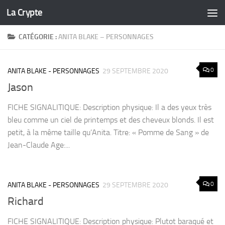
La Crypte
Skip to content
CATÉGORIE :
ANITA BLAKE – PERSONNAGES
0
ANITA BLAKE - PERSONNAGES
29 SEPTEMBRE 2020
Jason
FICHE SIGNALITIQUE: Description physique: Il a des yeux très
bleu comme un ciel de printemps et des cheveux blonds. Il est
petit, à la même taille qu’Anita. Titre: « Pomme de Sang » de
Jean-Claude Age:...
0
ANITA BLAKE - PERSONNAGES
29 SEPTEMBRE 2020
Richard
FICHE SIGNALITIQUE: Description physique: Plutot baraqué et