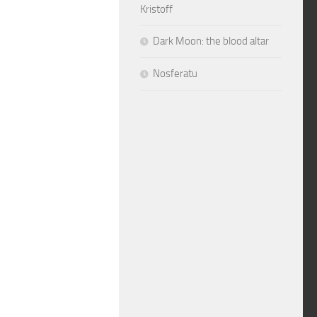
Kristoff
Dark Moon: the blood altar
Nosferatu