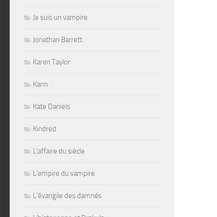
Je suis un vampire
Jonathan Barrett
Karen Taylor
Karin
Kate Daniels
Kindred
L'affaire du siècle
L'empire du vampire
L'évangile des damnés