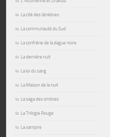
L'historienne et Drakula
La cité des ténèbres
La communauté du Sud
La confrérie de la dague noire
La dernière nuit
La loi du sang
La Maison de la nuit
La saga des ombres
La Trilogie Rouge
La vampire