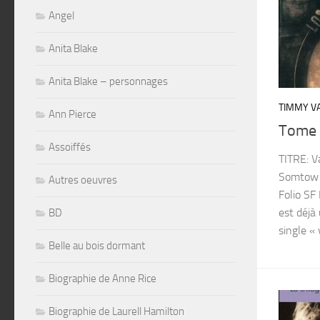
Angel
Anita Blake
Anita Blake – personnages
TIMMY VA
Ann Pierce
Tome 
Assoiffés
TITRE: V
Somtow 
Autres oeuvres
Folio S
est déjà
BD
single « 
Belle au bois dormant
Biographie de Anne Rice
Biographie de Laurell Hamilton