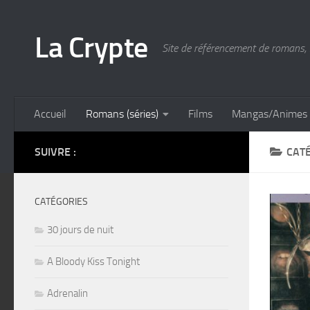
Skip to content
La Crypte
Site de référencement de romans, 
Accueil
Romans (séries)
Films
Mangas/Animes
SUIVRE :
CATÉ
CATÉGORIES
30 jours de nuit
A Bloody Kiss Tonight
Adrenalin