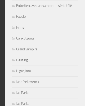
Entretien avec un vampire – série télé
Favole
Films
Gankutsuou
Grand vampire
Hellsing
Higanjima
Jane Yellowrock
Jaz Parks
Jaz Parks