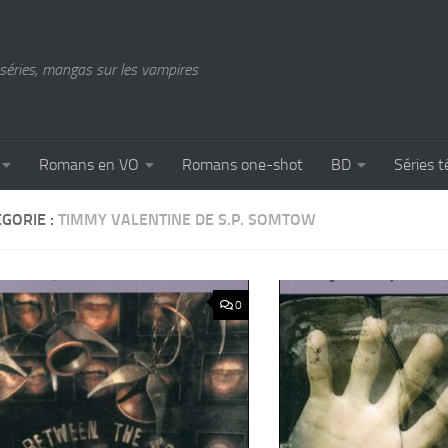
séries, mangas sur les vampires
Romans en VO
Romans one-shot
BD
Séries t
GORIE :
TIMMY VALENTINE DE S.P. SOMTOW
0