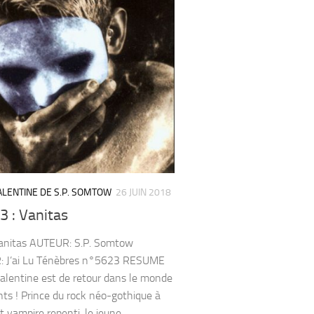
LENTINE DE S.P. SOMTOW
26 JUIN 2018
3 : Vanitas
Vanitas AUTEUR: S.P. Somtow
: J’ai Lu Ténèbres n°5623 RESUME
lentine est de retour dans le monde
nts ! Prince du rock néo-gothique à
 vampire repenti, le jeune...