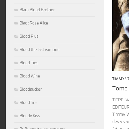
Black Blood Brother
Black Rose Alice
Blood Plus
Blood the last vampire
Blood Ties
Blood Wine
TIMMY VA
Tome 
Bloodsucker
TITRE: 
BloodTies
EDITEUR
Timmy Va
Bloody Kiss
des viva
13 ans et