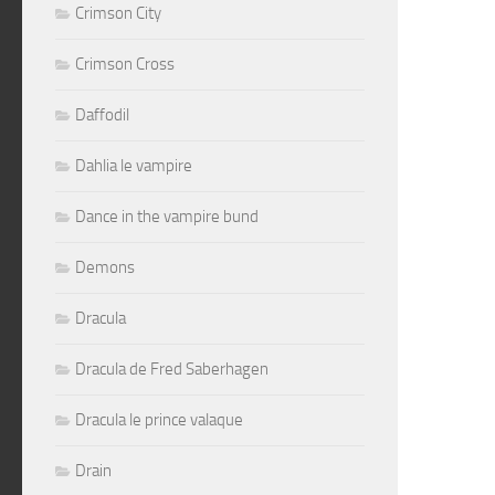
Crimson City
Crimson Cross
Daffodil
Dahlia le vampire
Dance in the vampire bund
Demons
Dracula
Dracula de Fred Saberhagen
Dracula le prince valaque
Drain