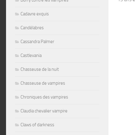
Buffy contre les vampires
Cadavre exquis
Candélabres
Cassandra Palmer
Castlevania
Chasseuse de la nuit
Chasseuse de vampires
Chroniques des vampires
Claudia chevalier vampire
Claws of darkness