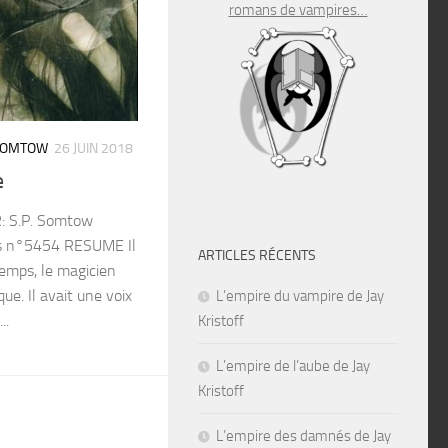
romans de vampires…
 SOMTOW
26 JUIN 2018
e
: S.P. Somtow
es n°5454 RESUME Il
ARTICLES RÉCENTS
temps, le magicien
e. Il avait une voix
L’empire du vampire de Jay
..
Kristoff
L’empire de l’aube de Jay
Kristoff
L’empire des damnés de Jay