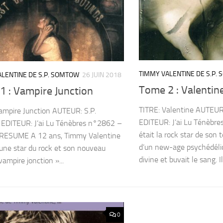
TIMMY VALENTINE DE S.P.
LENTINE DE S.P. SOMTOW
26 JUIN 2018
Tome 2 : Valentin
1 : Vampire Junction
TITRE: Valentine AUTEUR
ampire Junction AUTEUR: S.P.
EDITEUR: J’ai Lu Ténèbr
EDITEUR: J’ai Lu Ténèbres n°2862 –
était la rock star de son 
F RESUME A 12 ans, Timmy Valentine
d’un new-age psychédéliqu
 une star du rock et son nouveau
divine et buvait le sang. Il.
vampire jonction »...
0