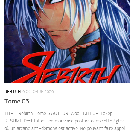
REBIRTH
9 OCTOBRE 2020
Tome 05
TITRE: Rebirth. Tome 5 AUTEUR: Woo EDITEUR: Tokepi
RESUME Deshtat est en mauvaise posture dans cette église
où un arcane anti-démons est activé. Ne pouvant faire appel