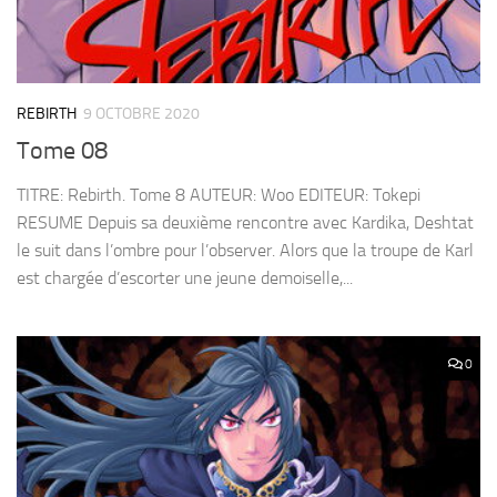
REBIRTH
9 OCTOBRE 2020
Tome 08
TITRE: Rebirth. Tome 8 AUTEUR: Woo EDITEUR: Tokepi
RESUME Depuis sa deuxième rencontre avec Kardika, Deshtat
le suit dans l’ombre pour l’observer. Alors que la troupe de Karl
est chargée d’escorter une jeune demoiselle,...
0