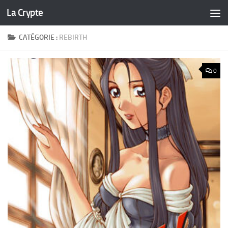
La Crypte
Skip to content
CATÉGORIE :
REBIRTH
0