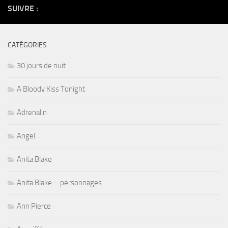
SUIVRE :
CATÉGORIES
30 jours de nuit
A Bloody Kiss Tonight
Adrenalin
Angel
Anita Blake
Anita Blake – personnages
Ann Pierce