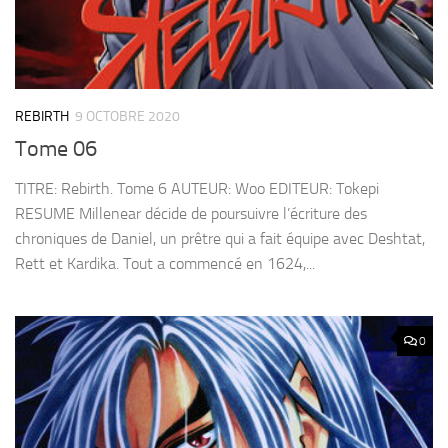
REBIRTH
9 OCTOBRE 2020
Tome 06
TITRE: Rebirth. Tome 6 AUTEUR: Woo EDITEUR: Tokepi
RESUME Millenear décide de poursuivre l’écriture des
chroniques de Daniel, un prêtre qui a fait équipe avec Deshtat,
Rett et Kardika. Tout a commencé en 1624,...
0