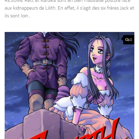
RESUME Rett et Kardika sont en bien mauvaise posture face
aux kidnappeurs de Lilith. En effet, il s’agit des six frères Jack et
ils sont loin...
0