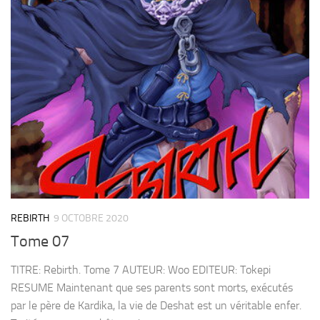
REBIRTH
9 OCTOBRE 2020
Tome 07
TITRE: Rebirth. Tome 7 AUTEUR: Woo EDITEUR: Tokepi
RESUME Maintenant que ses parents sont morts, exécutés
par le père de Kardika, la vie de Deshat est un véritable enfer.