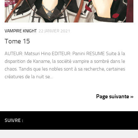
VAMPIRE KNIGHT
22 JANVIER 2021
Tome 15
AUTEUR: Matsuri Hino EDITEUR: Panini RESUME Suite à la
disparition de Kaname, la société vampire a sombré dans le
chaos. Tandis que les nobles sont à sa recherche, certaines
créatures de la nuit se...
Page suivante »
SUIVRE :