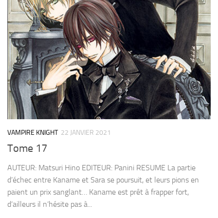
VAMPIRE KNIGHT
22 JANVIER 2021
Tome 17
AUTEUR: Matsuri Hino EDITEUR: Panini RESUME La partie
d’échec entre Kaname et Sara se poursuit, et leurs pions en
paient un prix sanglant… Kaname est prêt à frapper fort,
d’ailleurs il n’hésite pas à...