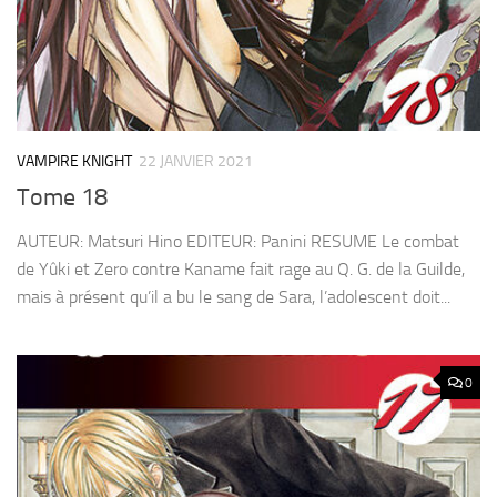
VAMPIRE KNIGHT
22 JANVIER 2021
Tome 18
AUTEUR: Matsuri Hino EDITEUR: Panini RESUME Le combat
de Yûki et Zero contre Kaname fait rage au Q. G. de la Guilde,
mais à présent qu’il a bu le sang de Sara, l’adolescent doit...
0