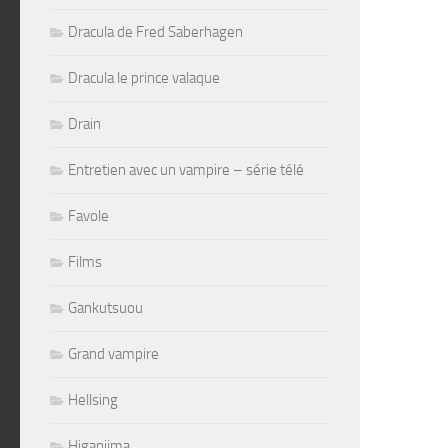
Dracula de Fred Saberhagen
Dracula le prince valaque
Drain
Entretien avec un vampire – série télé
Favole
Films
Gankutsuou
Grand vampire
Hellsing
Higanjima