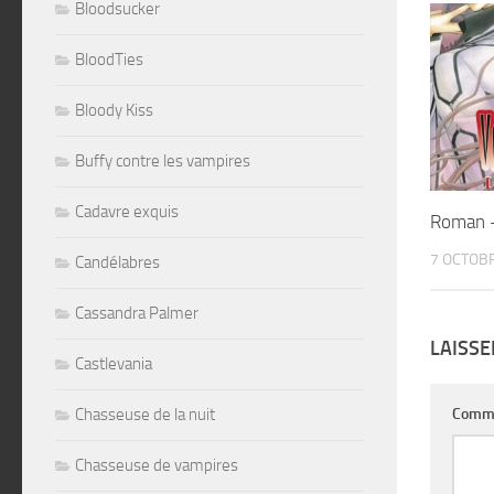
Bloodsucker
BloodTies
Bloody Kiss
Buffy contre les vampires
Cadavre exquis
Roman –
7 OCTOB
Candélabres
Cassandra Palmer
LAISS
Castlevania
Chasseuse de la nuit
Comm
Chasseuse de vampires