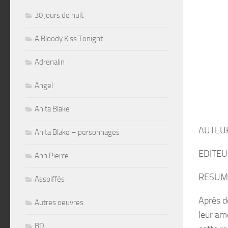
30 jours de nuit
A Bloody Kiss Tonight
Adrenalin
Angel
Anita Blake
AUTEUR
Anita Blake – personnages
EDITEUR
Ann Pierce
RESUM
Assoiffés
Après de
Autres oeuvres
leur am
BD