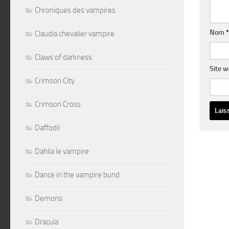
Chroniques des vampires
Nom
*
Claudia chevalier vampire
Claws of darkness
Site 
Crimson City
Crimson Cross
Daffodil
Altern
Dahlia le vampire
Dance in the vampire bund
Demons
Dracula