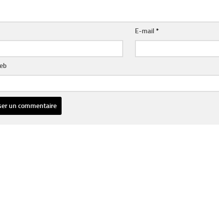
E-mail
*
web
ative: