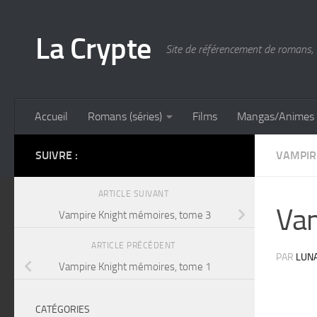
Skip to content
La Crypte
Site de référencement de romans, 
Accueil
Romans (séries)
Films
Mangas/Animes
SUIVRE :
VAMPIR
ARTICLE SUIVANT
Vam
Vampire Knight mémoires, tome 3
ARTICLE PRÉCÉDENT
PAR
LUN
Vampire Knight mémoires, tome 1
CATÉGORIES