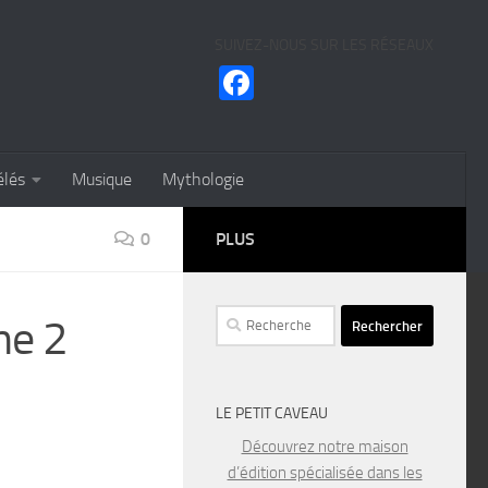
SUIVEZ-NOUS SUR LES RÉSEAUX
Facebook
élés
Musique
Mythologie
0
PLUS
Rechercher :
me 2
LE PETIT CAVEAU
Découvrez notre maison
d’édition spécialisée dans les