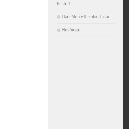
Kristoff
Dark Moon: the blood altar
Nosferatu