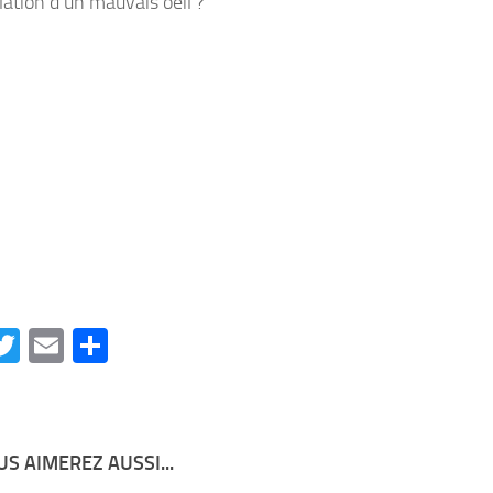
lation d’un mauvais oeil ?
acebook
Twitter
Email
Partager
S AIMEREZ AUSSI...