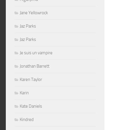
Jane Yellowrock
Jaz Parks
Jaz Parks
Je suis un vampire
Jonathan Barrett
Karen Taylor
Karin
Kate Daniels
Kindred