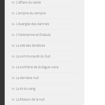
L'affaire du siècle
L'empire du vampire
L'évangile des damnés
L'historienne et Drakula
La cité des ténèbres
La communauté du Sud
La confrérie de la dague noire
La dernière nuit
La loi du sang
La Maison de la nuit