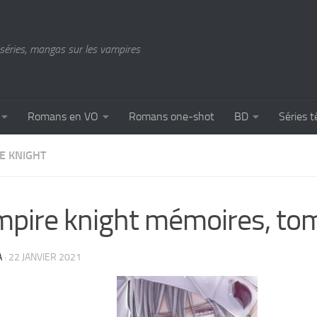
séries, mangas sur les vampires
Romans en VO
Romans one-shot
BD
Séries t
E KNIGHT
pire knight mémoires, to
A
·
22 JANVIER 2021