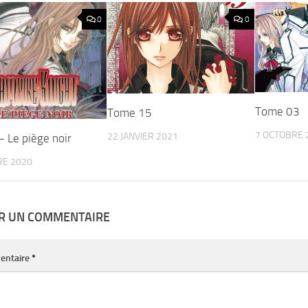
0
0
Tome 03
Tome 15
7 OCTOBRE 
22 JANVIER 2021
 Le piège noir
RE 2020
ER UN COMMENTAIRE
entaire
*