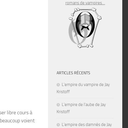
romans de vampires…
ARTICLES RÉCENTS
L’empire du vampire de Jay
Kristoff
L’empire de l’aube de Jay
Kristoff
er libre cours à
d beaucoup voient
L’empire des damnés de Jay