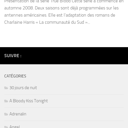
Présentation de la série True Blood Cette série a commencé en
automne 2008. Deux saisons sont déjà programmées sur les
antennes américaines. Elle est l’adaptation des romans de
Charlaine Harris « La communauté du Sud »...
SUIVRE :
CATÉGORIES
30 jours de nuit
A Bloody Kiss Tonight
Adrenalin
Angel