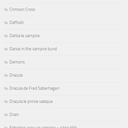
Crimson Cross
Daffodil
Dahlia le vampire
Dance in the vampire bund
Demons
Dracula
Dracula de Fred Saberhagen
Dracula le prince valaque
Drain
Entretien avec un vampire – série télé