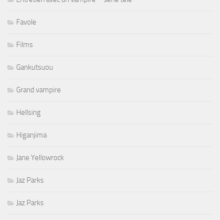
Favole
Films
Gankutsuou
Grand vampire
Hellsing
Higanjima
Jane Yellowrock
Jaz Parks
Jaz Parks