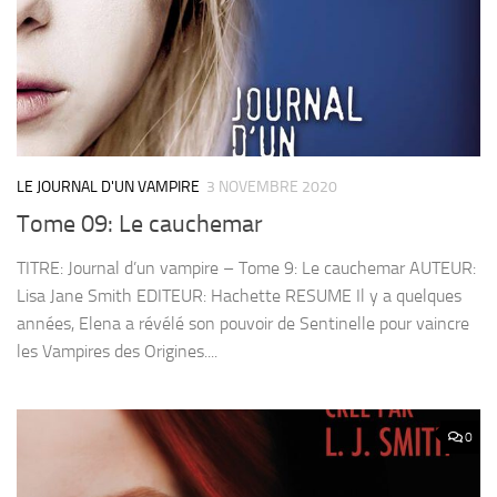
LE JOURNAL D'UN VAMPIRE
3 NOVEMBRE 2020
Tome 09: Le cauchemar
TITRE: Journal d’un vampire – Tome 9: Le cauchemar AUTEUR:
Lisa Jane Smith EDITEUR: Hachette RESUME Il y a quelques
années, Elena a révélé son pouvoir de Sentinelle pour vaincre
les Vampires des Origines....
0