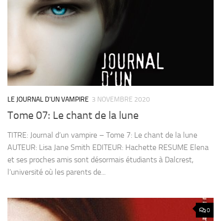
LE JOURNAL D'UN VAMPIRE
3 NOVEMBRE 2020
Tome 07: Le chant de la lune
TITRE: Journal d’un vampire – Tome 7: Le chant de la lune
AUTEUR: Lisa Jane Smith EDITEUR: Hachette RESUME Elena
et ses proches amis sont désormais étudiants à Dalcrest,
l’université où les parents de...
0