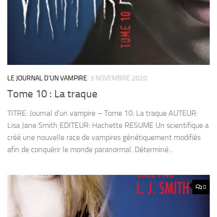
LE JOURNAL D'UN VAMPIRE
3 NOVEMBRE 2020
Tome 10 : La traque
TITRE: Journal d’un vampire – Tome 10: La traque AUTEUR:
Lisa Jane Smith EDITEUR: Hachette RESUME Un scientifique a
créé une nouvelle race de vampires génétiquement modifiés
afin de conquérir le monde paranormal. Déterminé...
0