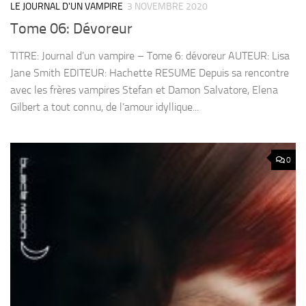
LE JOURNAL D'UN VAMPIRE
3 NOVEMBRE 2020
Tome 06: Dévoreur
TITRE: Journal d’un vampire – Tome 6: dévoreur AUTEUR: Lisa
Jane Smith EDITEUR: Hachette RESUME Depuis sa rencontre
avec les frères vampires Stefan et Damon Salvatore, Elena
Gilbert a tout connu, de l’amour idyllique...
0