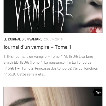
LE JOURNAL D'UN VAMPIRE
26 JUIN 2018
Journal d’un vampire – Tome 1
TITRE: Journal d’un vampire – Tome 1 AUTEUR: Lisa Jane
Smith EDITEUR: (Tome 1: La naissance) J’ai Lu Ténèbres
n°5481 – (Tome 2: Princesse des ténèbres) J’ai Lu Ténèbres
n°5520 Cette série a été...
0