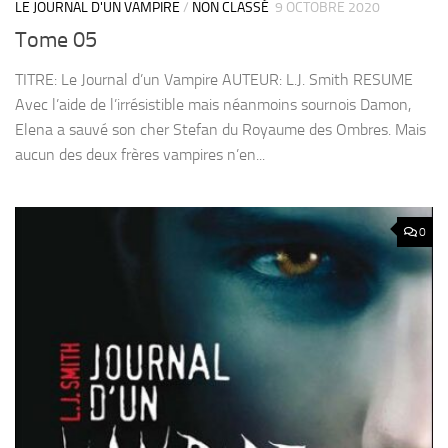
LE JOURNAL D'UN VAMPIRE
/
NON CLASSÉ
9 OCTOBRE 2020
Tome 05
TITRE: Le Journal d’un Vampire AUTEUR: L.J. Smith RESUME
Avec l’aide de l’irrésistible mais néanmoins sournois Damon,
Elena a sauvé son cher Stefan du Royaume des Ombres. Mais
aucun des deux frères vampires n’en...
0