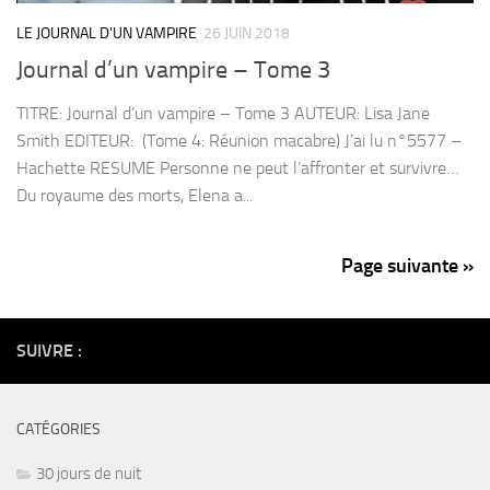
LE JOURNAL D'UN VAMPIRE
26 JUIN 2018
Journal d’un vampire – Tome 3
TITRE: Journal d’un vampire – Tome 3 AUTEUR: Lisa Jane
Smith EDITEUR: (Tome 4: Réunion macabre) J’ai lu n°5577 –
Hachette RESUME Personne ne peut l’affronter et survivre…
Du royaume des morts, Elena a...
Page suivante »
SUIVRE :
CATÉGORIES
30 jours de nuit