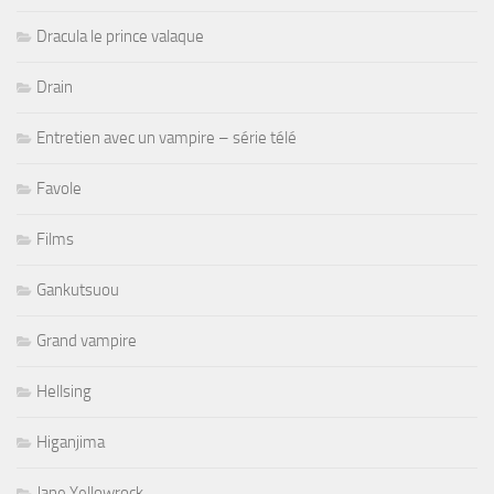
Dracula le prince valaque
Drain
Entretien avec un vampire – série télé
Favole
Films
Gankutsuou
Grand vampire
Hellsing
Higanjima
Jane Yellowrock