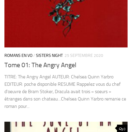
ROMANS EN VO
/
SISTERS NIGHT
25 SEPTEMBRE 2020
Tome 01: The Angry Angel
TITRE: The Angry Angel AUTEUR: Chelsea Quinn Yarbro
EDITEUR: poche disponible RESUME Rappelez vous du chef
d’oeuvre de Bram Stoker, Dracula avait trois « soeurs »
étranges dans son chateau…Chelsea Quinn Yarbro remanie ce
roman pour...
0