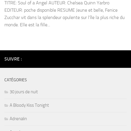
TITRE: Soul of a Angel AUTEUR: Chelsea Quinn Yarbro
EDITEUR: poche disponible RESUME Jeune et belle, Fenice
Zucchar vit dans la splendeur opulente sur l’île la plus riche du
monde. Elle est la fille...
SUIVRE :
CATÉGORIES
30 jours de nuit
A Bloody Kiss Tonight
Adrenalin