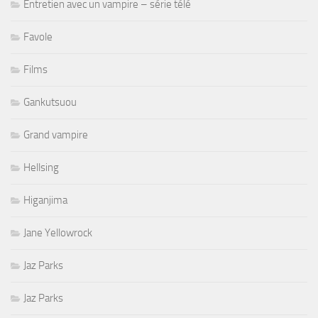
Entretien avec un vampire – série télé
Favole
Films
Gankutsuou
Grand vampire
Hellsing
Higanjima
Jane Yellowrock
Jaz Parks
Jaz Parks