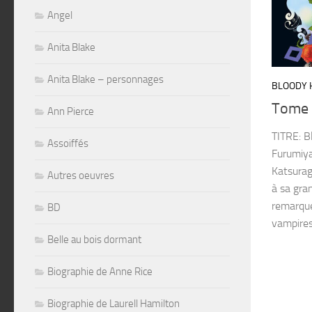
Angel
Anita Blake
Anita Blake – personnages
BLOODY 
Tome
Ann Pierce
TITRE: B
Assoiffés
Furumiy
Katsurag
Autres oeuvres
à sa gra
remarque
BD
vampires.
Belle au bois dormant
Biographie de Anne Rice
Biographie de Laurell Hamilton