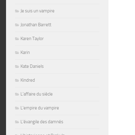
Je suis un vampire
Jonathan Barrett
Karen Taylor
Karin
Kate Daniels
Kindred
L'affaire du siècle
L'empire du vampire
L'évangile des damnés