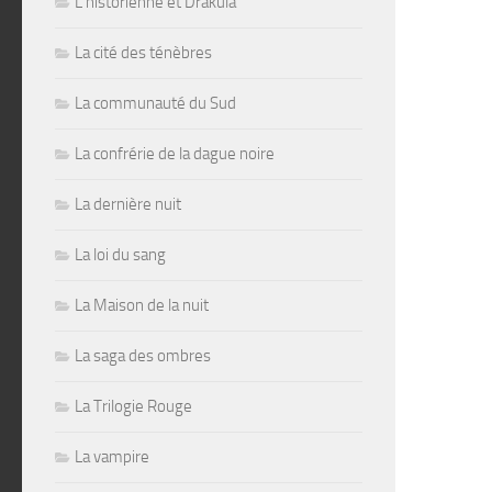
L'historienne et Drakula
La cité des ténèbres
La communauté du Sud
La confrérie de la dague noire
La dernière nuit
La loi du sang
La Maison de la nuit
La saga des ombres
La Trilogie Rouge
La vampire