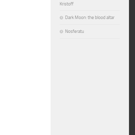
Kristoff
Dark Moon: the blood altar
Nosferatu