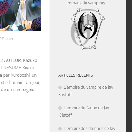
romans de vampires…
RE 2020
e 2 AUTEUR: Kazuko
at RESUME Kiyo a
e par Kuroboshi, un
ARTICLES RÉCENTS
itié humain. Un jour,
L’empire du vampire de Jay
ycée en compagnie
Kristoff
L’empire de l’aube de Jay
Kristoff
L’empire des damnés de Jay