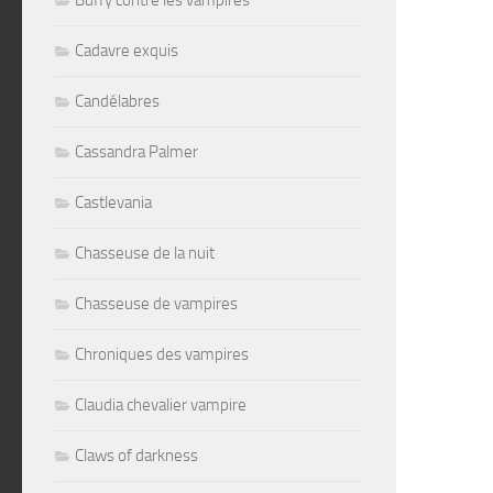
Buffy contre les vampires
Cadavre exquis
Candélabres
Cassandra Palmer
Castlevania
Chasseuse de la nuit
Chasseuse de vampires
Chroniques des vampires
Claudia chevalier vampire
Claws of darkness