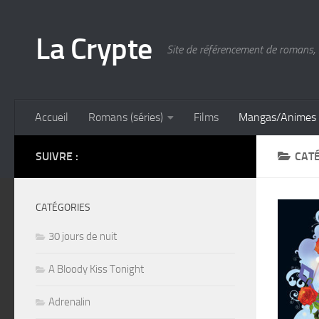
Skip to content
La Crypte
Site de référencement de romans, 
Accueil
Romans (séries)
Films
Mangas/Animes
SUIVRE :
CATÉ
CATÉGORIES
30 jours de nuit
A Bloody Kiss Tonight
Adrenalin