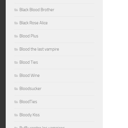
Black Blood Brother
Black Rose Alice
Blood Plus
Blood the last vampire
Blood Ties
Blood Wine
Bloodsucker
BloodTies
Bloody Kiss