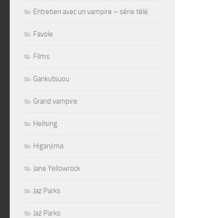
Entretien avec un vampire – série télé
Favole
Films
Gankutsuou
Grand vampire
Hellsing
Higanjima
Jane Yellowrock
Jaz Parks
Jaz Parks