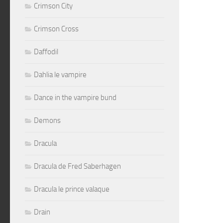
Crimson City
Crimson Cross
Daffodil
Dahlia le vampire
Dance in the vampire bund
Demons
Dracula
Dracula de Fred Saberhagen
Dracula le prince valaque
Drain