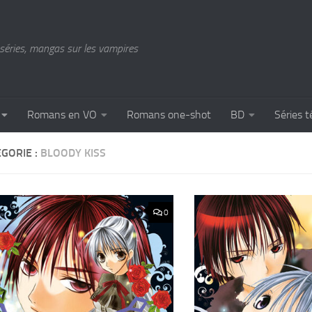
séries, mangas sur les vampires
Romans en VO
Romans one-shot
BD
Séries t
GORIE :
BLOODY KISS
0