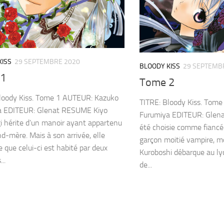
KISS
29 SEPTEMBRE 2020
BLOODY KISS
29 SEPTEMB
 1
Tome 2
loody Kiss. Tome 1 AUTEUR: Kazuko
TITRE: Bloody Kiss. Tom
a EDITEUR: Glenat RESUME Kiyo
Furumiya EDITEUR: Glen
i hérite d’un manoir ayant appartenu
été choisie comme fiancé
nd-mère. Mais à son arrivée, elle
garçon moitié vampire, mo
 que celui-ci est habité par deux
Kuroboshi débarque au l
..
de...