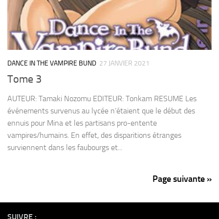
DANCE IN THE VAMPIRE BUND
27 JANVIER 2021
Tome 3
AUTEUR: Tamaki Nozomu EDITEUR: Tonkam RESUME Les
événements survenus au lycée n’étaient que le début des
ennuis pour Mina et les partisans pro-entente
vampires/humains. En effet, des disparitions étranges
surviennent dans les faubourgs et...
Page suivante »
SUIVRE :