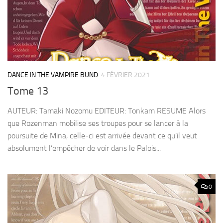
DANCE IN THE VAMPIRE BUND
4 FÉVRIER 2021
Tome 13
AUTEUR: Tamaki Nozomu EDITEUR: Tonkam RESUME Alors
que Rozenman mobilise ses troupes pour se lancer à la
poursuite de Mina, celle-ci est arrivée devant ce qu’il veut
absolument l’empêcher de voir dans le Palois...
0