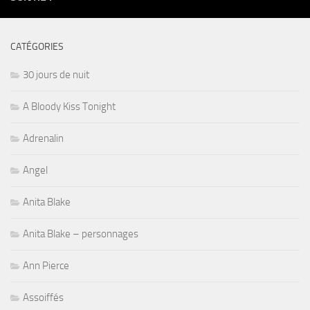
CATÉGORIES
30 jours de nuit
A Bloody Kiss Tonight
Adrenalin
Angel
Anita Blake
Anita Blake – personnages
Ann Pierce
Assoiffés