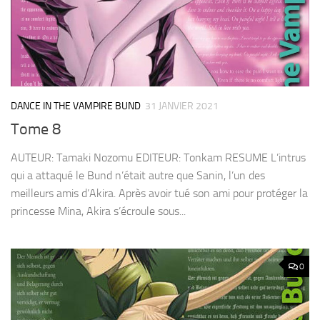
DANCE IN THE VAMPIRE BUND
31 JANVIER 2021
Tome 8
AUTEUR: Tamaki Nozomu EDITEUR: Tonkam RESUME L’intrus
qui a attaqué le Bund n’était autre que Sanin, l’un des
meilleurs amis d’Akira. Après avoir tué son ami pour protéger la
princesse Mina, Akira s’écroule sous...
0