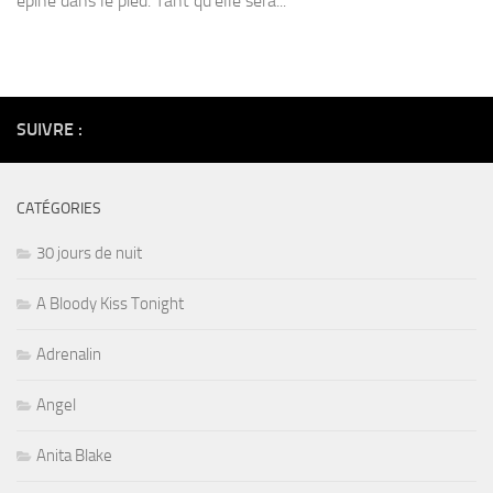
épine dans le pied. Tant qu’elle sera...
SUIVRE :
CATÉGORIES
30 jours de nuit
A Bloody Kiss Tonight
Adrenalin
Angel
Anita Blake