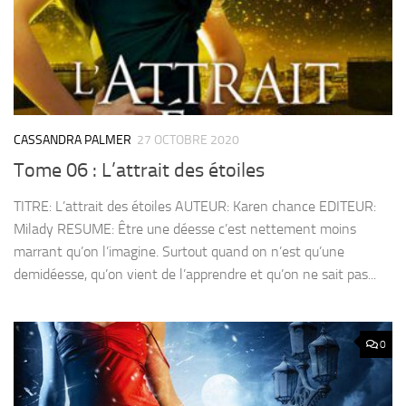
CASSANDRA PALMER
27 OCTOBRE 2020
Tome 06 : L’attrait des étoiles
TITRE: L’attrait des étoiles AUTEUR: Karen chance EDITEUR:
Milady RESUME: Être une déesse c’est nettement moins
marrant qu’on l’imagine. Surtout quand on n’est qu’une
demidéesse, qu’on vient de l’apprendre et qu’on ne sait pas...
0