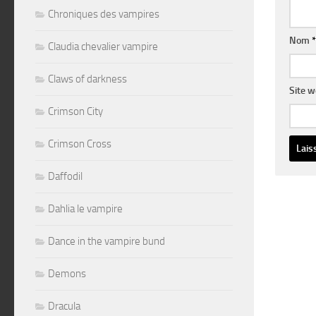
Chroniques des vampires
Nom
*
Claudia chevalier vampire
Claws of darkness
Site 
Crimson City
Crimson Cross
Altern
Daffodil
Dahlia le vampire
Dance in the vampire bund
Demons
Dracula