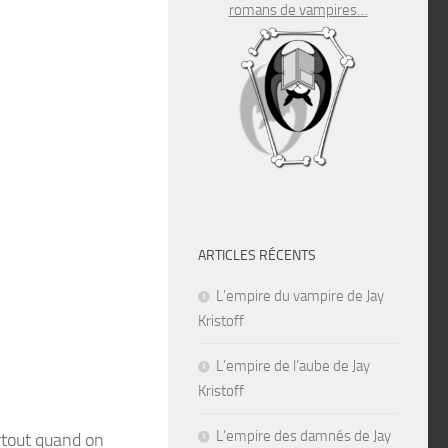
romans de vampires…
ARTICLES RÉCENTS
L’empire du vampire de Jay
Kristoff
L’empire de l’aube de Jay
Kristoff
L’empire des damnés de Jay
rtout quand on