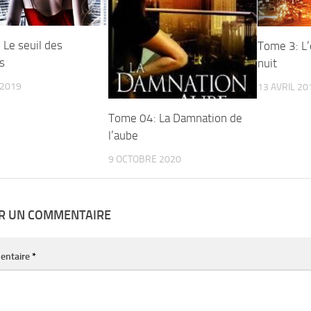
 Le seuil des
Tome 3: L’
s
nuit
 2019
13 AVRIL 20
Tome 04: La Damnation de
l’aube
9 OCTOBRE 2020
ER UN COMMENTAIRE
entaire
*