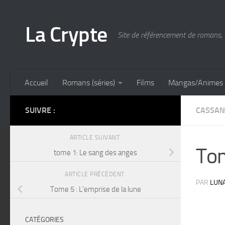
Skip to content
La Crypte
Site de référencement de romans, 
Accueil
Romans (séries)
Films
Mangas/Animes
SUIVRE :
CASSAN
ARTICLE SUIVANT
Tom
tome 1: Le sang des anges
ARTICLE PRÉCÉDENT
PAR
LUN
Tome 5 : L’emprise de la lune
CATÉGORIES