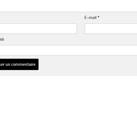
E-mail
*
web
ative: