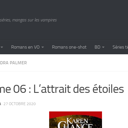
séries, mangas sur les vampires
Romans en VO
Romans one-shot
BD
Séries t
DRA PALMER
e 06 : L’attrait des étoiles
A
·
27 OCTOBRE 2020