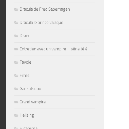
Dracula de Fred Saberhagen
Dracula le prince valaque
Drain
Entretien avec un vampire – série télé
Favole
Films
Gankutsuou
Grand vampire
Hellsing
Higanjima