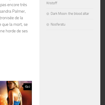
Kristoff
 pas encore très
ssandra Palmer,
Dark Moon: the blood altar
ronisée de la
e que la mort, se
Nosferatu
une horde de ses
0