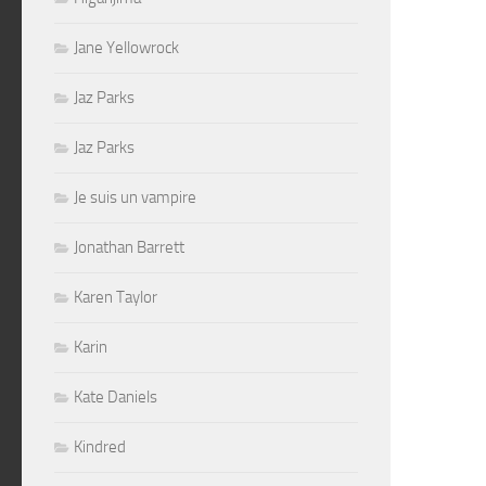
Jane Yellowrock
Jaz Parks
Jaz Parks
Je suis un vampire
Jonathan Barrett
Karen Taylor
Karin
Kate Daniels
Kindred