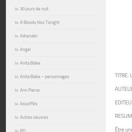
30 jours de nuit
A Bloody Kiss Tonight
Adrenalin
Angel
Anita Blake
TITRE: L
Anita Blake – personnages
AUTEUR
Ann Pierce
EDITEU
Assoiffés
RESUM
Autres oeuvres
Être un
BD