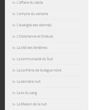
L'affaire du siècle
L'empire du vampire
L'évangile des damnés
L'historienne et Drakula
La cité des ténèbres
La communauté du Sud
La confrérie de la dague noire
La dernière nuit
La loi du sang
La Maison de la nuit