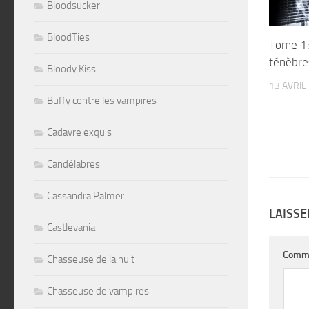
Bloodsucker
BloodTies
Tome 1:
ténèbre
Bloody Kiss
13 AVRIL
Buffy contre les vampires
Cadavre exquis
Candélabres
Cassandra Palmer
LAISS
Castlevania
Comm
Chasseuse de la nuit
Chasseuse de vampires