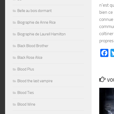
n’est q
Belle au bois dormant
bien ce
connue 
Biographie de Anne Rice
communa
coltine
Biographie de Laurell Hamilton
propres
Black Blood Brother
F
Black Rose Alice
Blood Plus
VOU
Blood the last vampire
Blood Ties
Blood Wine