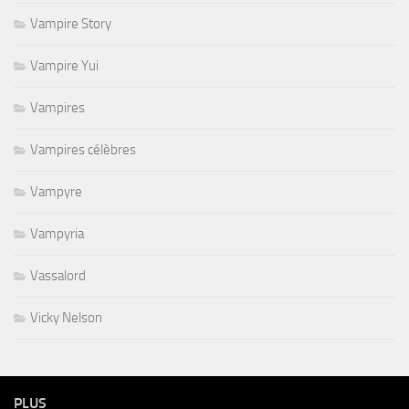
Vampire Story
Vampire Yui
Vampires
Vampires célèbres
Vampyre
Vampyria
Vassalord
Vicky Nelson
PLUS