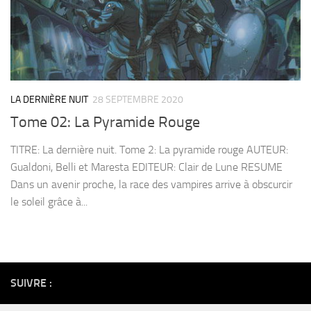
LA DERNIÈRE NUIT
28 SEPTEMBRE 2020
Tome 02: La Pyramide Rouge
TITRE: La dernière nuit. Tome 2: La pyramide rouge AUTEUR:
Gualdoni, Belli et Maresta EDITEUR: Clair de Lune RESUME
Dans un avenir proche, la race des vampires arrive à obscurcir
le soleil grâce à...
SUIVRE :