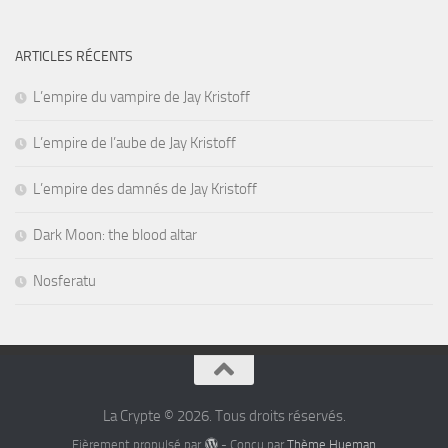
ARTICLES RÉCENTS
L’empire du vampire de Jay Kristoff
L’empire de l’aube de Jay Kristoff
L’empire des damnés de Jay Kristoff
Dark Moon: the blood altar
Nosferatu
La Crypte © 2026. Tous droits réservés.
Fièrement propulsé par
- Conçu par
Thème Hueman