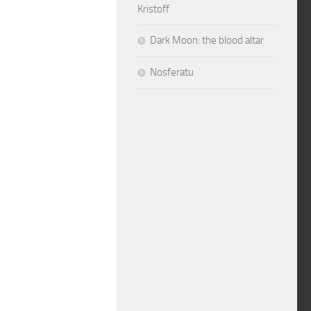
Kristoff
Dark Moon: the blood altar
Nosferatu