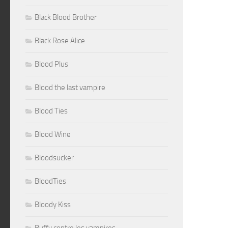
Black Blood Brother
Black Rose Alice
Blood Plus
Blood the last vampire
Blood Ties
Blood Wine
Bloodsucker
BloodTies
Bloody Kiss