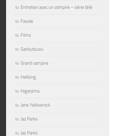
Entretien avec un vampire – série télé
Favole
Films
Gankutsuou
Grand vampire
Hellsing
Higanjima
Jane Yellowrock
Jaz Parks
Jaz Parks