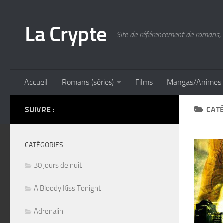
Skip to content
La Crypte
Site de référencement de romans, 
Accueil
Romans (séries)
Films
Mangas/Animes
SUIVRE :
CATÉ
CATÉGORIES
30 jours de nuit
A Bloody Kiss Tonight
Adrenalin