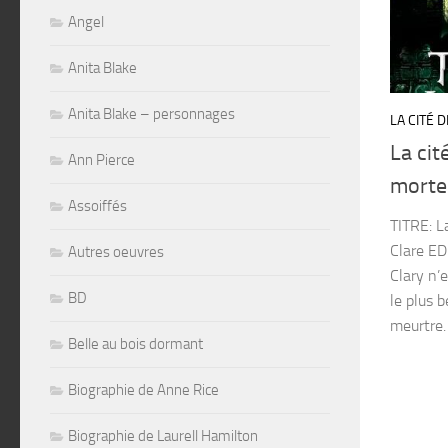
Angel
Anita Blake
Anita Blake – personnages
LA CITÉ 
La cit
Ann Pierce
morte
Assoiffés
TITRE: L
Clare E
Autres oeuvres
Clary n’e
BD
le plus 
meurtre. E
Belle au bois dormant
Biographie de Anne Rice
Biographie de Laurell Hamilton