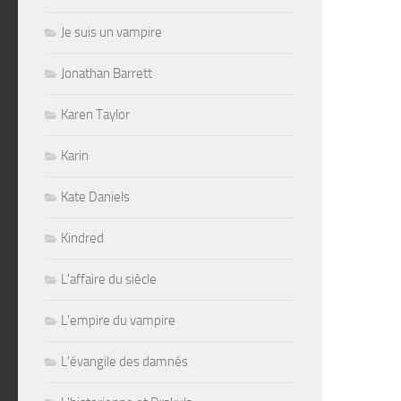
Je suis un vampire
Jonathan Barrett
Karen Taylor
Karin
Kate Daniels
Kindred
L'affaire du siècle
L'empire du vampire
L'évangile des damnés