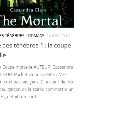
DES TÉNÈBRES
/
ROMANS
14 JUIN 2018
é des ténèbres 1 : la coupe
lle
a Coupe mortelle AUTEUR: Cassandra
DITEUR: Pocket jeunesse RESUME:
n croit pas ses yeux. Elle vient de voir
beau garçon de la soirée commettre un
t, détail terrifiant...