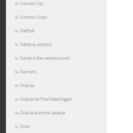
Crimson City
Crimson Cross
Daffodil
Dahlia le vampire
Dance in the vampire bund
Demons
Dracula
Dracula de Fred Saberhagen
Dracula le prince valaque
Drain