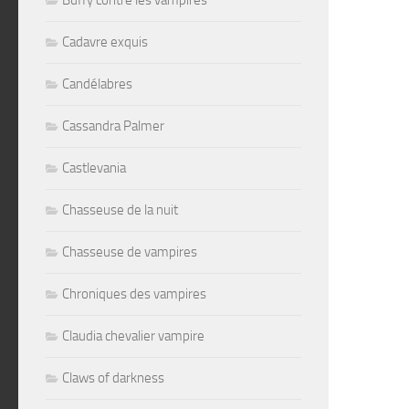
Buffy contre les vampires
Cadavre exquis
Candélabres
Cassandra Palmer
Castlevania
Chasseuse de la nuit
Chasseuse de vampires
Chroniques des vampires
Claudia chevalier vampire
Claws of darkness