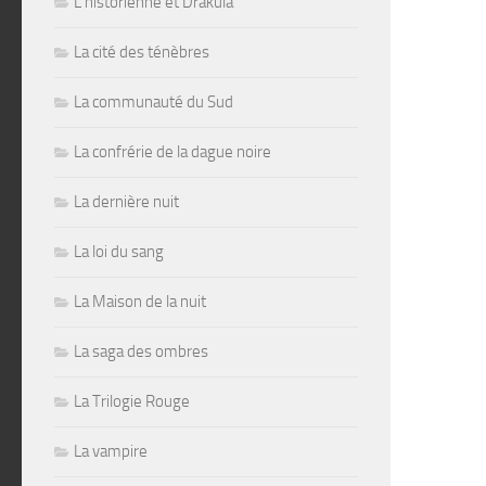
L'historienne et Drakula
La cité des ténèbres
La communauté du Sud
La confrérie de la dague noire
La dernière nuit
La loi du sang
La Maison de la nuit
La saga des ombres
La Trilogie Rouge
La vampire