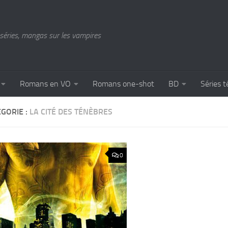
séries, mangas sur les vampires
Romans en VO
Romans one-shot
BD
Séries t
GORIE :
LA CITÉ DES TÉNÈBRES
0