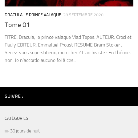
DRACULA LE PRINCE VALAQUE
28 SEPTEMBRE 2020
Tome 01
TITRE: Dracula, le prince valaque Vlad Tepes. AUTEUR: Croci et
Pauly EDITEUR: Emmaluel Proust RESUME Bram Stoker :
Seriez-vous superstitieux, mon cher ? L’archiviste : En théorie,
non. Je n’accorde aucune foi à ces...
SUIVRE :
CATÉGORIES
30 jours de nuit