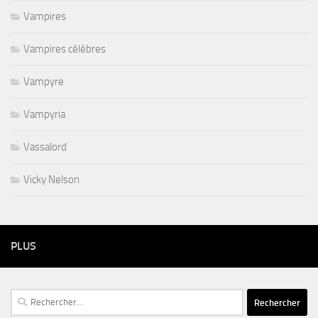
Vampires
Vampires célèbres
Vampyre
Vampyria
Vassalord
Vicky Nelson
PLUS
Rechercher :