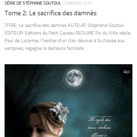
SÉRIE DE STÉPHANE SOUTOUL
7 JANVIER 2021
Tome 2: Le sacrifice des damnés
TITRE: Le sacrifice des damnés AUTEUR: Stéphane Soutoul
EDITEUR: Editions du Petit Caveau RESUME Fin du XIXe siècle.
Paul de Lacarme, l’héritier d’un clan dévoué à la chasse aux
vampires, regagne la demeure familiale...
0