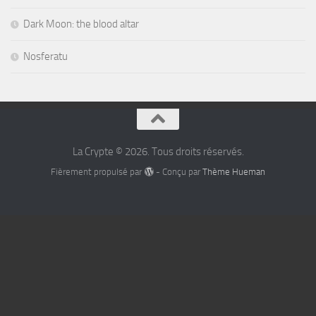
Dark Moon: the blood altar
Nosferatu
La Crypte © 2026. Tous droits réservés.
Fièrement propulsé par
- Conçu par
Thème Hueman