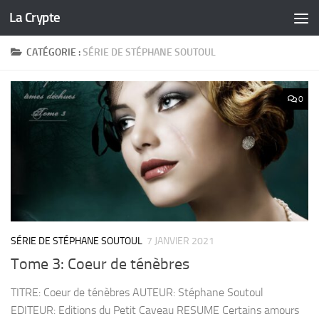
La Crypte
Skip to content
CATÉGORIE :
SÉRIE DE STÉPHANE SOUTOUL
0
SÉRIE DE STÉPHANE SOUTOUL
7 JANVIER 2021
Tome 3: Coeur de ténèbres
TITRE: Coeur de ténèbres AUTEUR: Stéphane Soutoul
EDITEUR: Editions du Petit Caveau RESUME Certains amours