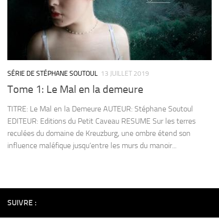
SÉRIE DE STÉPHANE SOUTOUL
13 JUILLET 2019
Tome 1: Le Mal en la demeure
TITRE: Le Mal en la Demeure AUTEUR: Stéphane Soutoul
EDITEUR: Editions du Petit Caveau RESUME Sur les terres
reculées du domaine de Kreuzburg, une ombre étend son
influence maléfique jusqu’entre les murs du manoir...
SUIVRE :