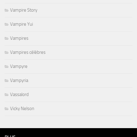
Vampire Story
Vampire Yui
Vampires
Vampires célèbres
Vampyre
Vampyria
Vassalord
Vicky Nelson