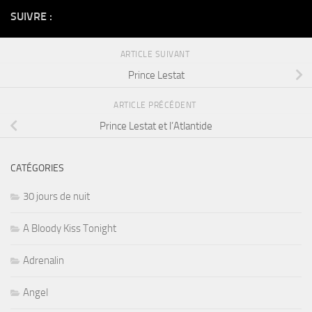
SUIVRE :
ARTICLE SUIVANT
Prince Lestat
ARTICLE PRÉCÉDENT
Prince Lestat et l’Atlantide
CATÉGORIES
30 jours de nuit
A Bloody Kiss Tonight
Adrenalin
Angel