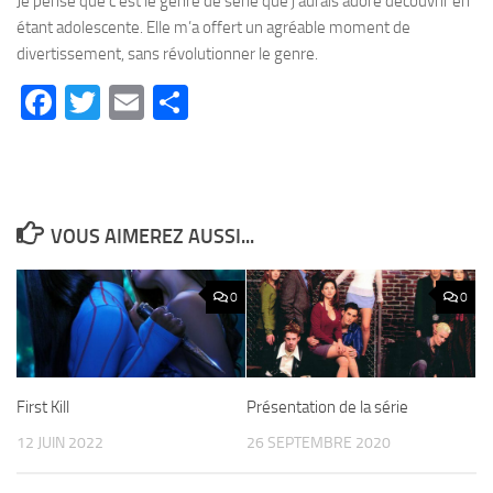
Je pense que c’est le genre de série que j’aurais adoré découvrir en
étant adolescente. Elle m’a offert un agréable moment de
divertissement, sans révolutionner le genre.
Facebook
Twitter
Email
Partager
VOUS AIMEREZ AUSSI...
0
0
First Kill
Présentation de la série
12 JUIN 2022
26 SEPTEMBRE 2020