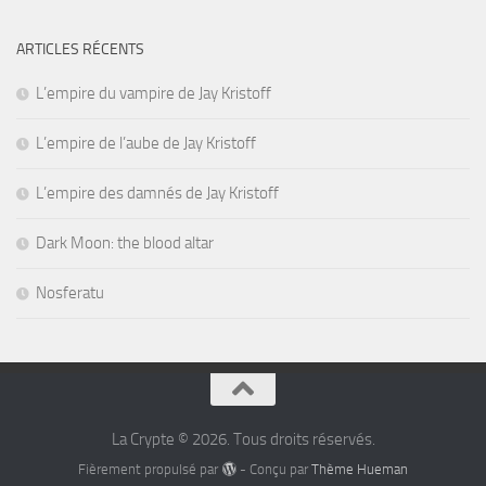
ARTICLES RÉCENTS
L’empire du vampire de Jay Kristoff
L’empire de l’aube de Jay Kristoff
L’empire des damnés de Jay Kristoff
Dark Moon: the blood altar
Nosferatu
La Crypte © 2026. Tous droits réservés.
Fièrement propulsé par
- Conçu par
Thème Hueman