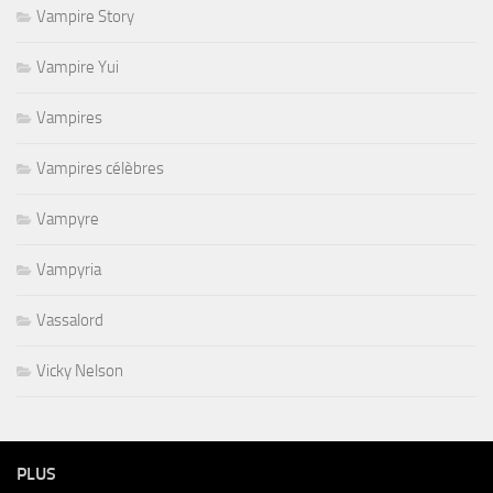
Vampire Story
Vampire Yui
Vampires
Vampires célèbres
Vampyre
Vampyria
Vassalord
Vicky Nelson
PLUS