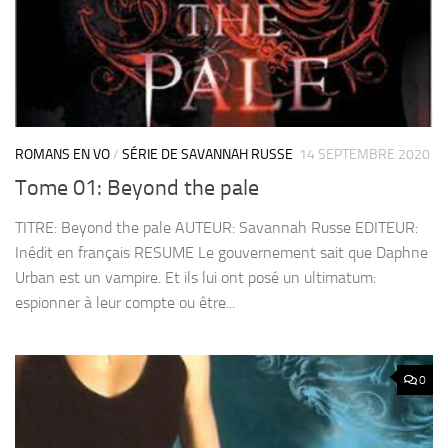
ROMANS EN VO
/
SÉRIE DE SAVANNAH RUSSE
14 SEPTEMBRE 2020
Tome 01: Beyond the pale
TITRE: Beyond the pale AUTEUR: Savannah Russe EDITEUR:
Inédit en français RESUME Le gouvernement sait que Daphne
Urban est un vampire. Et ils lui ont posé un ultimatum:
espionner à leur compte ou être...
0