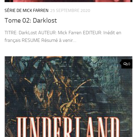
SÉRIE DE MICK FARREN
25 SEPTEMBRE 2020
Tome 02: Darklost
TITRE: DarkLost AUTEUR: Mick Farren EDITEUR: Inédit en
français RESUME Résumé à venir…
0