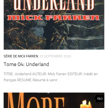
SÉRIE DE MICK FARREN
25 SEPTEMBRE 2020
Tome 04: Underland
TITRE: Underland AUTEUR: Mick Farren EDITEUR: Inédit en
français RESUME Résumé à venir…
0