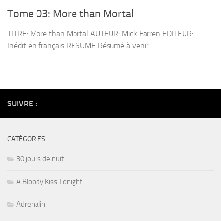
Tome 03: More than Mortal
TITRE: More than Mortal AUTEUR: Mick Farren EDITEUR:
Inédit en français RESUME Résumé à venir…
SUIVRE :
CATÉGORIES
30 jours de nuit
A Bloody Kiss Tonight
Adrenalin