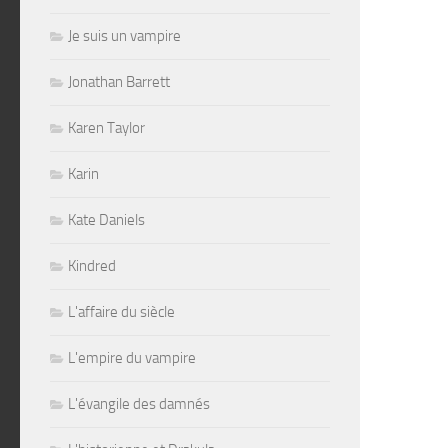
Je suis un vampire
Jonathan Barrett
Karen Taylor
Karin
Kate Daniels
Kindred
L'affaire du siècle
L'empire du vampire
L'évangile des damnés