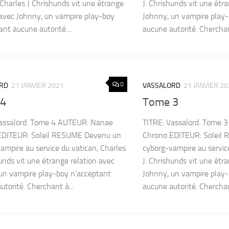
 Charles J Chrishunds vit une étrange
J. Chrishunds vit une étr
 avec Johnny, un vampire play-boy
Johnny, un vampire play
nt aucune autorité....
aucune autorité. Cherchan
0
RD
21 JANVIER 2021
VASSALORD
21 JANVIER 2
 4
Tome 3
Vassalord. Tome 4 AUTEUR: Nanae
TITRE: Vassalord. Tome 
EDITEUR: Soleil RESUME Devenu un
Chrono EDITEUR: Soleil
ampire au service du vatican, Charles
cyborg-vampire au servic
hunds vit une étrange relation avec
J. Chrishunds vit une étr
un vampire play-boy n’acceptant
Johnny, un vampire play
utorité. Cherchant à...
aucune autorité. Cherchan