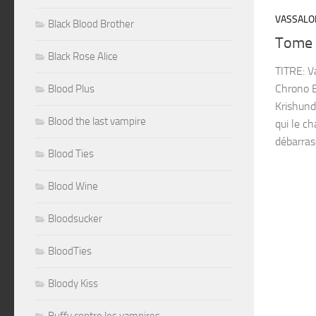
VASSALO
Black Blood Brother
Tome
Black Rose Alice
TITRE: 
Chrono 
Blood Plus
Krishund
Blood the last vampire
qui le ch
débarrass
Blood Ties
Blood Wine
Bloodsucker
BloodTies
Bloody Kiss