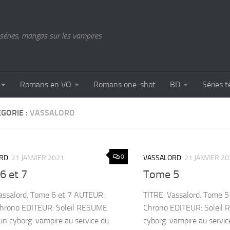
séries, mangas sur les vampires
Romans en VO
Romans one-shot
BD
Séries t
GORIE :
VASSALORD
0
RD
21 JANVIER 2021
VASSALORD
21 JANVIER 2
6 et 7
Tome 5
assalord. Tome 6 et 7 AUTEUR:
TITRE: Vassalord. Tome 
hrono EDITEUR: Soleil RESUME
Chrono EDITEUR: Soleil
n cyborg-vampire au service du
cyborg-vampire au servic