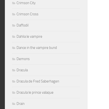
Crimson City
Crimson Cross
Daffodil
Dahlia le vampire
Dance in the vampire bund
Demons
Dracula
Dracula de Fred Saberhagen
Dracula le prince valaque
Drain