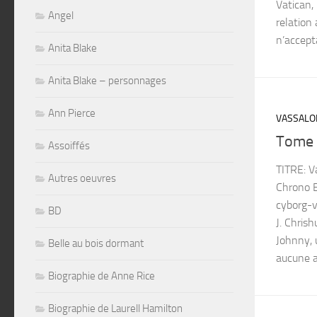
Vatican,
Angel
relation
n’accepta
Anita Blake
Anita Blake – personnages
Ann Pierce
VASSALO
Tome
Assoiffés
TITRE: 
Autres oeuvres
Chrono 
cyborg-v
BD
J. Chris
Johnny, 
Belle au bois dormant
aucune a
Biographie de Anne Rice
Biographie de Laurell Hamilton