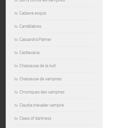
Buffy contre les vampires
Cadavre exquis
Candélabres
Cassandra Palmer
Castlevania
Chasseuse de la nuit
Chasseuse de vampires
Chroniques des vampires
Claudia chevalier vampire
Claws of darkness