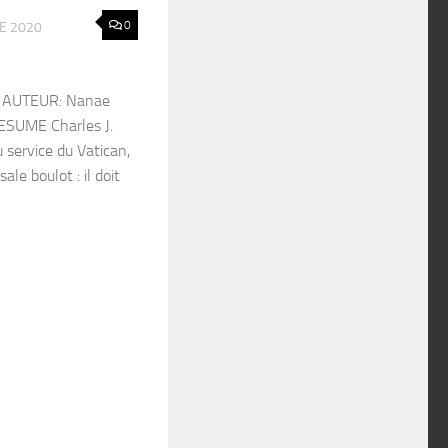
0
E 2020
2 AUTEUR: Nanae
ESUME Charles J.
 service du Vatican,
ale boulot : il doit