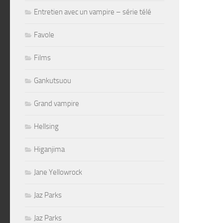
Entretien avec un vampire – série télé
Favole
Films
Gankutsuou
Grand vampire
Hellsing
Higanjima
Jane Yellowrock
Jaz Parks
Jaz Parks