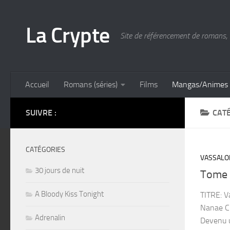
Skip to content
La Crypte
Site de référencement de romans, 
Accueil
Romans (séries)
Films
Mangas/Animes
SUIVRE :
CATÉ
CATÉGORIES
VASSALO
30 jours de nuit
Tome 
A Bloody Kiss Tonight
TITRE: V
Nanae C
Adrenalin
Devenu u