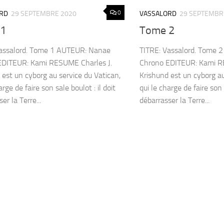
0
RD
29 SEPTEMBRE 2020
VASSALORD
29 SEPTEMBR
 1
Tome 2
Vassalord. Tome 1 AUTEUR: Nanae
TITRE: Vassalord. Tome 
EDITEUR: Kami RESUME Charles J.
Chrono EDITEUR: Kami R
 est un cyborg au service du Vatican,
Krishund est un cyborg au
arge de faire son sale boulot : il doit
qui le charge de faire son s
er la Terre...
débarrasser la Terre...