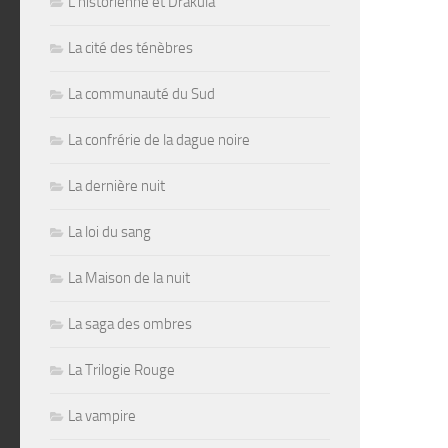
L'historienne et Drakula
La cité des ténèbres
La communauté du Sud
La confrérie de la dague noire
La dernière nuit
La loi du sang
La Maison de la nuit
La saga des ombres
La Trilogie Rouge
La vampire