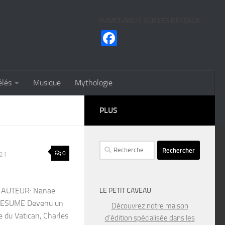
SUIVEZ-NOUS SUR LES RÉSEAUX
Facebook
élés
Musique
Mythologie
PLUS
Rechercher :
0
021
5 AUTEUR: Nanae
LE PETIT CAVEAU
 RESUME Devenu un
Découvrez notre maison
e du Vatican, Charles
d’édition spécialisée dans les