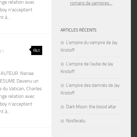
ange relation avec
romans de vampires…
-boy n’acceptant
t à...
ARTICLES RÉCENTS
L’empire du vampire de Jay
Kristoff
0
021
L’empire de l’aube de Jay
Kristoff
3 AUTEUR: Nanae
 RESUME Devenu un
L’empire des damnés de Jay
e du Vatican, Charles
Kristoff
ange relation avec
-boy n’acceptant
Dark Moon: the blood altar
t à...
Nosferatu