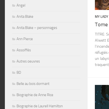
Angel
Anita Blake
MY LADY
Tome 3
Anita Blake – personnages
TITRE: S
Ann Pierce
Alwett E
l’incend
Assoiffés
réfugiés
un labyr
Autres oeuvres
traquent
BD
Belle au bois dormant
Biographie de Anne Rice
Biographie de Laurell Hamilton