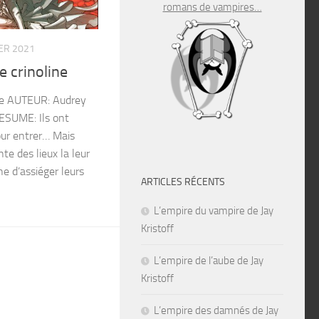
romans de vampires…
ER 2021
 crinoline
ine AUTEUR: Audrey
ESUME: Ils ont
our entrer… Mais
te des lieux la leur
he d’assiéger leurs
ARTICLES RÉCENTS
L’empire du vampire de Jay
Kristoff
L’empire de l’aube de Jay
Kristoff
L’empire des damnés de Jay