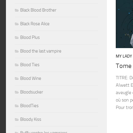
Black Blood Brother
Black Rose Alice
Blood Plus
Blood the last vampire
MY LADY
Blood Ties
Tome 
TITRE: D
Blood Wine
Alwett E
Bloodsucker
aveugle 
où son p
BloodTies
Pour trom
Bloody Kiss