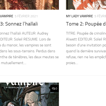
 VAMPIRE
5 FÉVRIER 2021
MY LADY VAMPIRE
5 FÉVRI
: Sonnez l’hallali
Tome 2: Poupée de
onnez l’hallali AUTEUR: Audrey
TITRE: Poupée de crinol
DITEUR: Soleil RESUME: Lors de
Alwett EDITEUR: Soleil R
ie du manoir, les vampires se sont
besoin d’une invitation p
 dans les sous-terrains. Perdus dans
quand la dernière survivan
inthe de ténèbres, les deux meutes se
refuse, rien ne les empêc
 mutuellement....
proies....
0