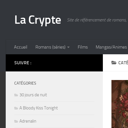
Skip to content
La Crypte
Site de référencement de romans, 
Accueil
Romans (séries)
Films
Mangas/Animes
SUIVRE :
CATÉ
CATÉGORIES
30 jours de nuit
A Bloody Kiss Tonight
Adrenalin