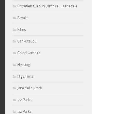
Entretien avec un vampire – série télé
Favole
Films
Gankutsuou
Grand vampire
Hellsing
Higanjima
Jane Yellowrock
Jaz Parks
Jaz Parks