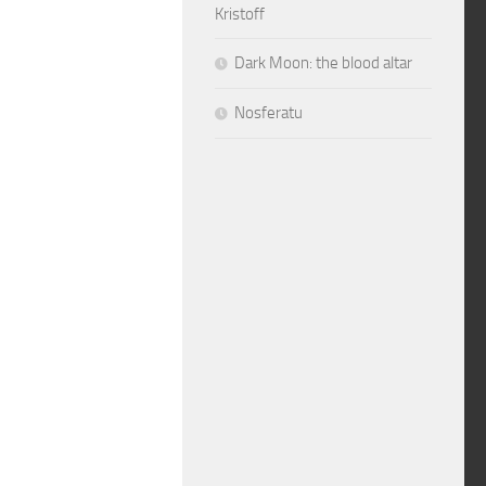
Kristoff
Dark Moon: the blood altar
Nosferatu