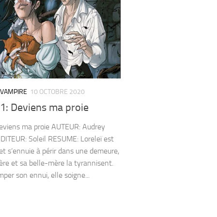
 VAMPIRE
10 OCTOBRE 2020
1: Deviens ma proie
eviens ma proie AUTEUR: Audrey
DITEUR: Soleil RESUME: Loreleï est
et s’ennuie à périr dans une demeure,
ère et sa belle-mère la tyrannisent.
per son ennui, elle soigne...