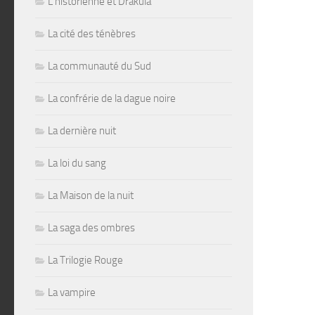
L'historienne et Drakula
La cité des ténèbres
La communauté du Sud
La confrérie de la dague noire
La dernière nuit
La loi du sang
La Maison de la nuit
La saga des ombres
La Trilogie Rouge
La vampire