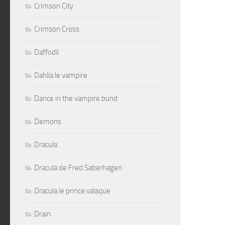
Crimson City
Crimson Cross
Daffodil
Dahlia le vampire
Dance in the vampire bund
Demons
Dracula
Dracula de Fred Saberhagen
Dracula le prince valaque
Drain