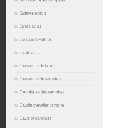
Buffy contre les vampires
Cadavre exquis
Candélabres
Cassandra Palmer
Castlevania
Chasseuse de la nuit
Chasseuse de vampires
Chroniques des vampires
Claudia chevalier vampire
Claws of darkness