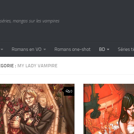
séries, mangas sur les vampires
Romans en VO
Romans one-shot
BD
Séries t
GORIE :
MY LADY VAMPIRE
0