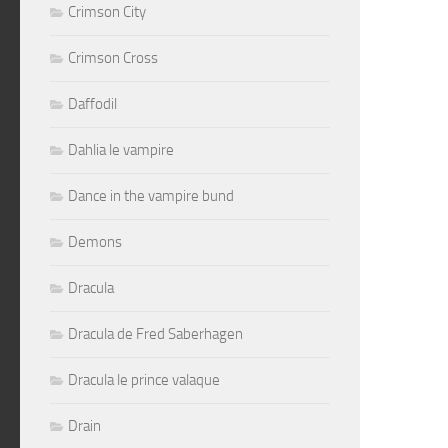
Crimson City
Crimson Cross
Daffodil
Dahlia le vampire
Dance in the vampire bund
Demons
Dracula
Dracula de Fred Saberhagen
Dracula le prince valaque
Drain