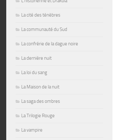
L'historienne et Drakula
La cité des ténèbres
La communauté du Sud
La confrérie de la dague noire
La dernière nuit
La loi du sang
La Maison de la nuit
La saga des ombres
La Trilogie Rouge
La vampire