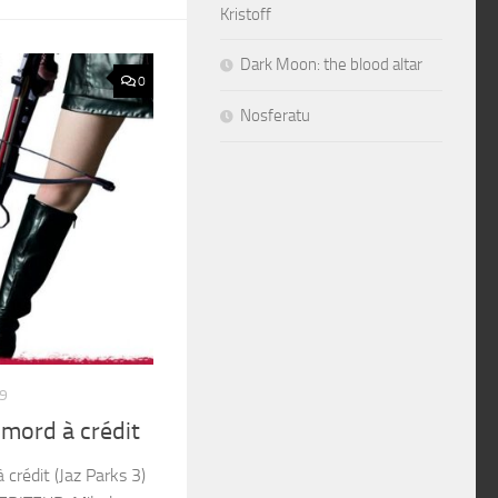
Kristoff
Dark Moon: the blood altar
0
Nosferatu
9
 mord à crédit
crédit (Jaz Parks 3)