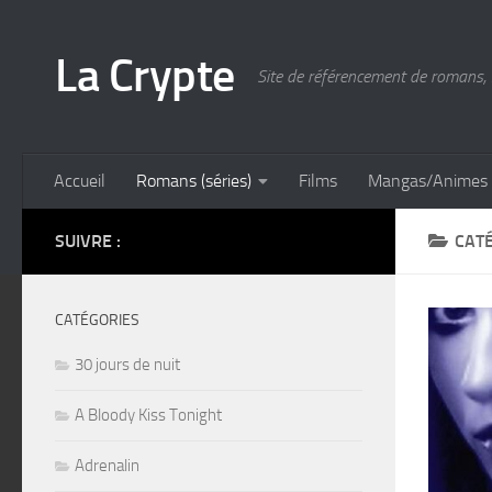
Skip to content
La Crypte
Site de référencement de romans, 
Accueil
Romans (séries)
Films
Mangas/Animes
SUIVRE :
CATÉ
CATÉGORIES
30 jours de nuit
A Bloody Kiss Tonight
Adrenalin