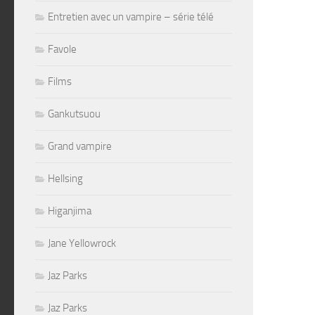
Entretien avec un vampire – série télé
Favole
Films
Gankutsuou
Grand vampire
Hellsing
Higanjima
Jane Yellowrock
Jaz Parks
Jaz Parks