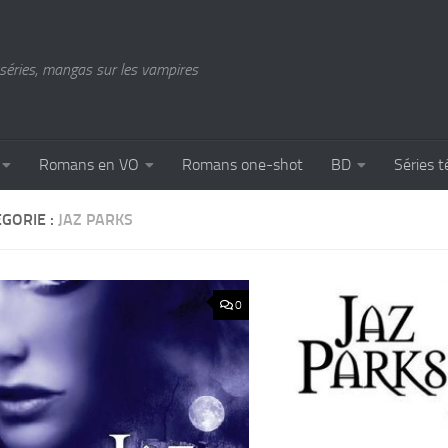
séries, mangas sur les vampires
Romans en VO
Romans one-shot
BD
Séries t
GORIE :
JAZ PARKS
0