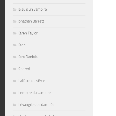
Je suis un vampire
Jonathan Barrett
Karen Taylor
Karin
Kate Daniels
Kindred
L'affaire du siècle
L'empire du vampire
L'évangile des damnés