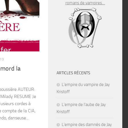
romans de vampires…
19
 mord la
ARTICLES RÉCENTS
L’empire du vampire de Jay
 poussière AUTEUR:
Kristoff
: Milady RESUME Je
plusieurs cordes à
L’empire de l’aube de Jay
e compte de la CIA,
Kristoff
do, danseuse...
L’empire des damnés de Jay