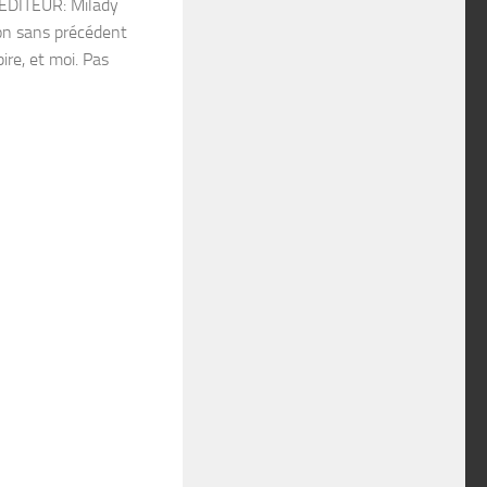
 EDITEUR: Milady
n sans précédent
re, et moi. Pas