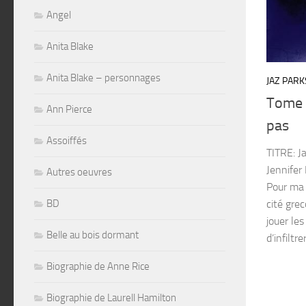
Angel
Anita Blake
Anita Blake – personnages
JAZ PARK
Tome 
Ann Pierce
pas
Assoiffés
TITRE: J
Jennife
Autres oeuvres
Pour ma 
BD
cité gre
jouer le
Belle au bois dormant
d’infiltrer
Biographie de Anne Rice
Biographie de Laurell Hamilton