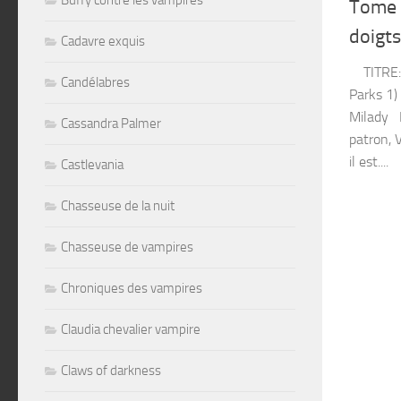
Buffy contre les vampires
Tome 1
doigts
Cadavre exquis
TITRE: J
Candélabres
Parks 1)
Milady 
Cassandra Palmer
patron, 
il est....
Castlevania
Chasseuse de la nuit
Chasseuse de vampires
Chroniques des vampires
Claudia chevalier vampire
Claws of darkness