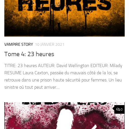
VAMPIRE STORY
10 JANVIER 2021
Tome 4: 23 heures
TITRE: 23 heures AUTEUR: David Wellington EDITEUR: Milady
RESUME Laura Caxton, passée du mauvais côté de la loi, se
retrouve dans une prison haute sécurité pour femmes. Un lieu
sinistre où tout peut arriver....
0