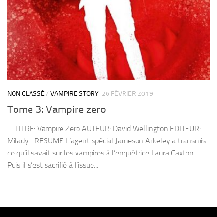
NON CLASSÉ
/
VAMPIRE STORY
26 FÉVRIER 2019
Tome 3: Vampire zero
TITRE: Vampire Zero AUTEUR: David Wellington EDITEUR:
Milady RESUME L’agent spécial Jameson Arkeley a transmis
ce qu’il savait sur les vampires à l’enquêtrice Laura Caxton.
Puis il s’est sacrifié à l’issue...