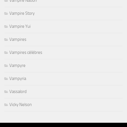
Vampire Nation
Vampire Story
Vampire Yui
Vampires
Vampires célèbres
Vampyre
Vampyria
Vassalord
Vicky Nelson