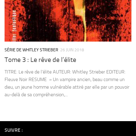
SÉRIE DE WHITLEY STRIEBER
26 JUIN 2018
Tome 3 : Le rêve de l’élite
TITRE: Le rêve de l’élite AUTEUR: Whitley Strieber EDITEUR:
Fleuve Noir RESUME » Un vampire ancien, beau comme un
dieu, un jeune homme vulnérable attiré par elle par un pouvoir
au-delà de sa compréhension,...
SUIVRE :