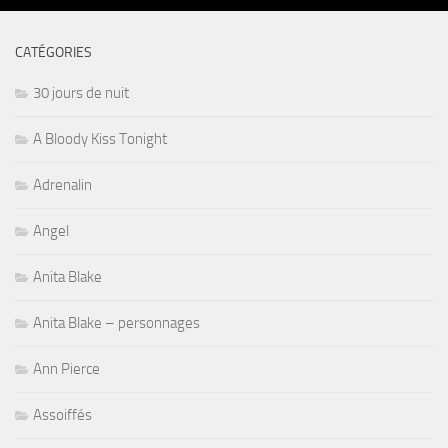
CATÉGORIES
30 jours de nuit
A Bloody Kiss Tonight
Adrenalin
Angel
Anita Blake
Anita Blake – personnages
Ann Pierce
Assoiffés