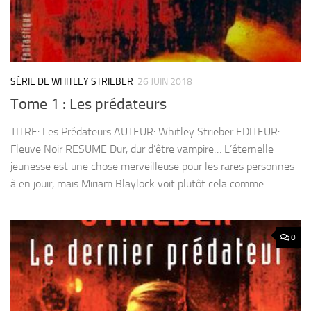
SÉRIE DE WHITLEY STRIEBER
26 JUIN 2018
Tome 1 : Les prédateurs
TITRE: Les Prédateurs AUTEUR: Whitley Strieber EDITEUR:
Fleuve Noir RESUME Dur, dur d’être vampire… L’éternelle
jeunesse est une chose merveilleuse pour les rares personnes
à en jouir, mais Miriam Blaylock voit plutôt cela comme...
0