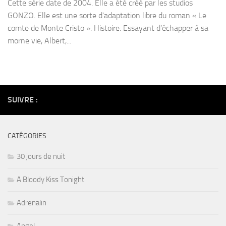
Cette série date de 2004. Elle a été créé par les studios
GONZO. Elle est une sorte d’adaptation libre du roman « Le
comte de Monte Cristo ». Histoire: Essayant d’échapper à sa
morne vie, Albert,...
SUIVRE :
CATÉGORIES
30 jours de nuit
A Bloody Kiss Tonight
Adrenalin