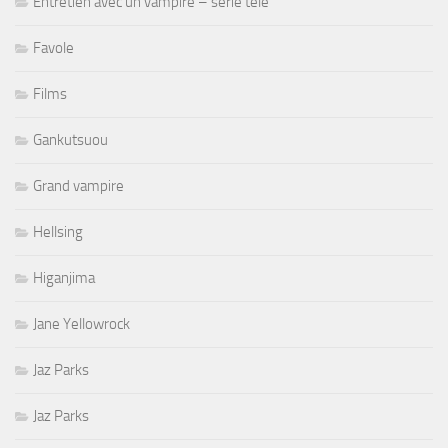
Entretien avec un vampire – série télé
Favole
Films
Gankutsuou
Grand vampire
Hellsing
Higanjima
Jane Yellowrock
Jaz Parks
Jaz Parks