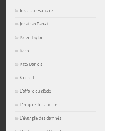
Je suis un vampire
Jonathan Barrett
Karen Taylor
Karin
Kate Daniels
Kindred
L'affaire du siècle
L'empire du vampire
L'évangile des damnés