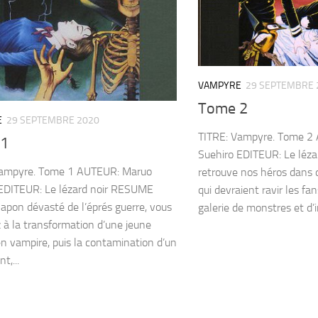
VAMPYRE
29 SEPTEMBRE 
Tome 2
E
29 SEPTEMBRE 2020
TITRE: Vampyre. Tome 2
 1
Suehiro EDITEUR: Le léz
Vampyre. Tome 1 AUTEUR: Maruo
retrouve nos héros dans
EDITEUR: Le lézard noir RESUME
qui devraient ravir les f
Japon dévasté de l’éprés guerre, vous
galerie de monstres et d’i
z à la transformation d’une jeune
 vampire, puis la contamination d’un
t,...