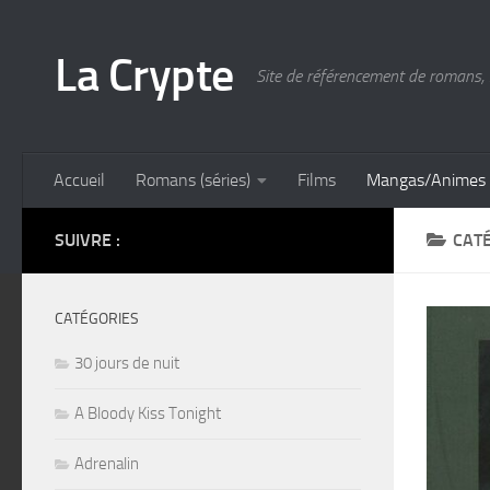
Skip to content
La Crypte
Site de référencement de romans, 
Accueil
Romans (séries)
Films
Mangas/Animes
SUIVRE :
CATÉ
CATÉGORIES
30 jours de nuit
A Bloody Kiss Tonight
Adrenalin