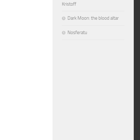
Kristoff
Dark Moon: the blood altar
Nosferatu