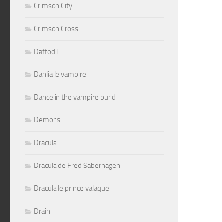
Crimson City
Crimson Cross
Daffodil
Dahlia le vampire
Dance in the vampire bund
Demons
Dracula
Dracula de Fred Saberhagen
Dracula le prince valaque
Drain