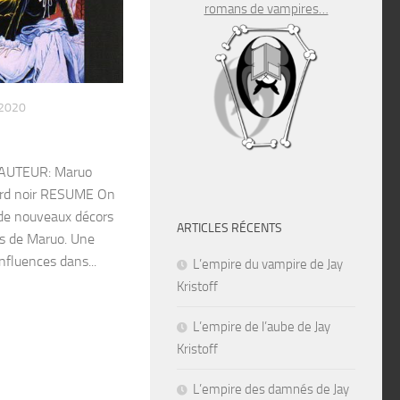
romans de vampires…
2020
 AUTEUR: Maruo
ard noir RESUME On
 de nouveaux décors
ARTICLES RÉCENTS
ans de Maruo. Une
nfluences dans...
L’empire du vampire de Jay
Kristoff
L’empire de l’aube de Jay
Kristoff
L’empire des damnés de Jay