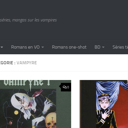
séries, mangas sur les vampires
Romans en VO
Romans one-shot
BD
Séries t
GORIE :
VAMPYRE
0