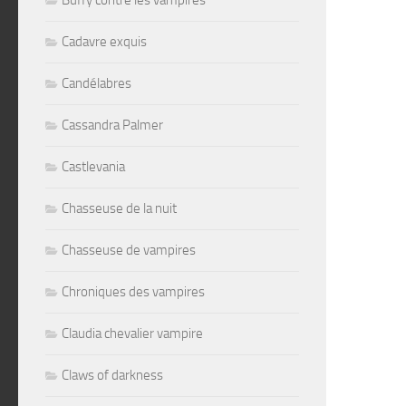
Buffy contre les vampires
Cadavre exquis
Candélabres
Cassandra Palmer
Castlevania
Chasseuse de la nuit
Chasseuse de vampires
Chroniques des vampires
Claudia chevalier vampire
Claws of darkness