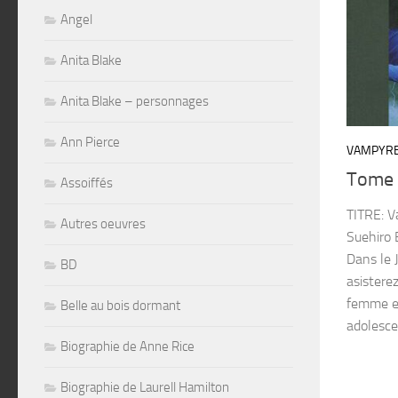
Angel
Anita Blake
Anita Blake – personnages
Ann Pierce
VAMPYR
Tome
Assoiffés
TITRE: 
Autres oeuvres
Suehiro 
Dans le 
BD
asistere
femme en
Belle au bois dormant
adolescen
Biographie de Anne Rice
Biographie de Laurell Hamilton