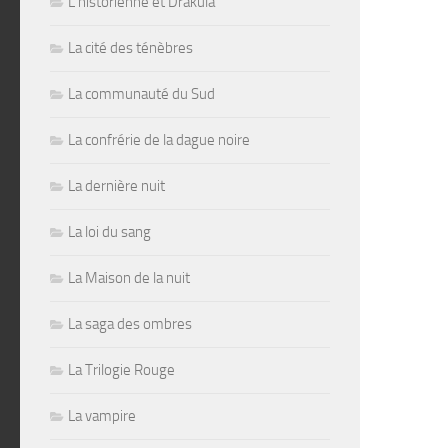
L'historienne et Drakula
La cité des ténèbres
La communauté du Sud
La confrérie de la dague noire
La dernière nuit
La loi du sang
La Maison de la nuit
La saga des ombres
La Trilogie Rouge
La vampire