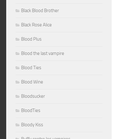
Black Blood Brother
Black Rose Alice
Blood Plus
Blood the last vampire
Blood Ties
Blood Wine
Bloodsucker
BloodTies
Bloody Kiss