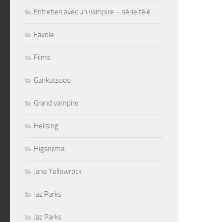
Entretien avec un vampire – série télé
Favole
Films
Gankutsuou
Grand vampire
Hellsing
Higanjima
Jane Yellowrock
Jaz Parks
Jaz Parks