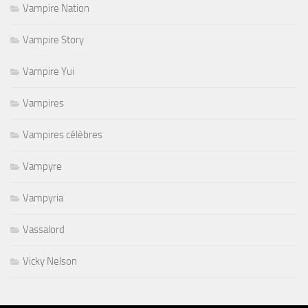
Vampire Nation
Vampire Story
Vampire Yui
Vampires
Vampires célèbres
Vampyre
Vampyria
Vassalord
Vicky Nelson