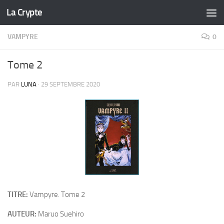
La Crypte
Skip to content
VAMPYRE
0
Tome 2
PAR
LUNA
·
29 SEPTEMBRE 2020
TITRE:
Vampyre. Tome 2
AUTEUR:
Maruo Suehiro