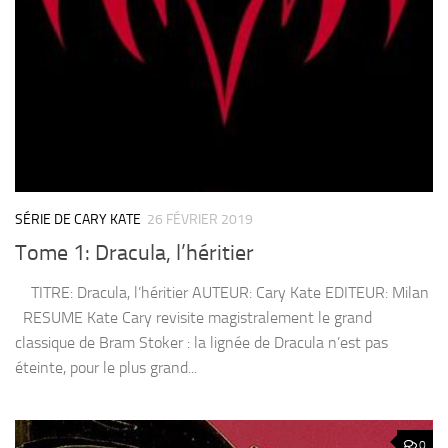
SÉRIE DE CARY KATE
26 FÉVRIER 2019
Tome 1: Dracula, l’héritier
TITRE: Dracula, l’héritier AUTEUR: Cary Kate EDITEUR: Milan
RESUME Kate Cary revisite magistralement le grand
classique de Bram Stoker : la lignée de Dracula n’est pas
éteinte, pour le plus grand...
0