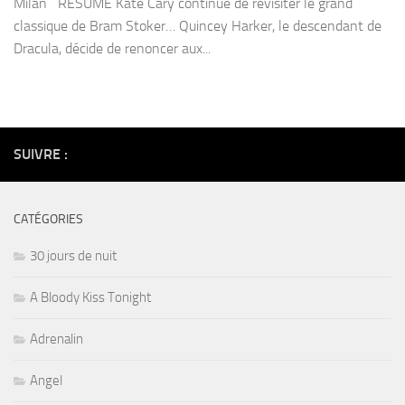
Milan RESUME Kate Cary continue de revisiter le grand
classique de Bram Stoker… Quincey Harker, le descendant de
Dracula, décide de renoncer aux...
SUIVRE :
CATÉGORIES
30 jours de nuit
A Bloody Kiss Tonight
Adrenalin
Angel