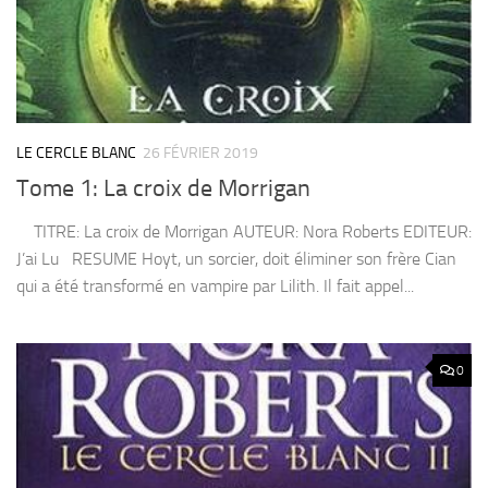
LE CERCLE BLANC
26 FÉVRIER 2019
Tome 1: La croix de Morrigan
TITRE: La croix de Morrigan AUTEUR: Nora Roberts EDITEUR:
J’ai Lu RESUME Hoyt, un sorcier, doit éliminer son frère Cian
qui a été transformé en vampire par Lilith. Il fait appel...
0