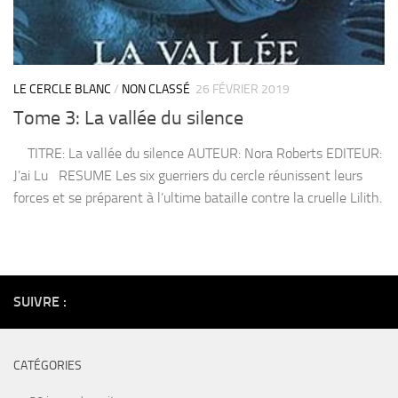
LE CERCLE BLANC
/
NON CLASSÉ
26 FÉVRIER 2019
Tome 3: La vallée du silence
TITRE: La vallée du silence AUTEUR: Nora Roberts EDITEUR:
J’ai Lu RESUME Les six guerriers du cercle réunissent leurs
forces et se préparent à l’ultime bataille contre la cruelle Lilith.
SUIVRE :
CATÉGORIES