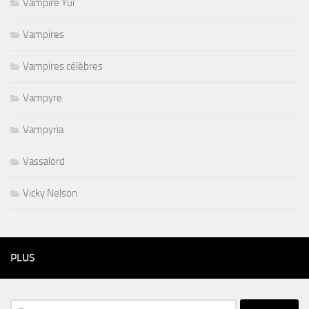
Vampire Yui
Vampires
Vampires célèbres
Vampyre
Vampyria
Vassalord
Vicky Nelson
PLUS
Rechercher :