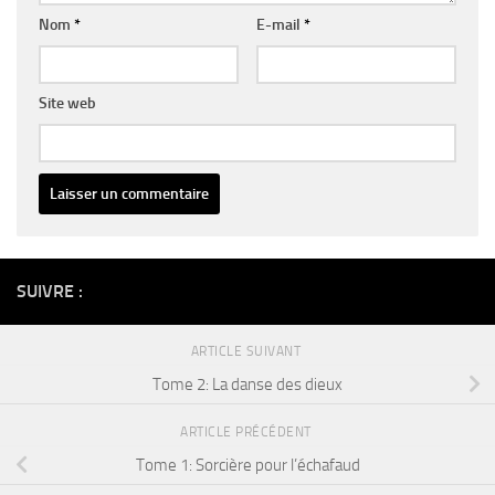
Nom
*
E-mail
*
Site web
Alternative:
SUIVRE :
ARTICLE SUIVANT
Tome 2: La danse des dieux
ARTICLE PRÉCÉDENT
Tome 1: Sorcière pour l’échafaud