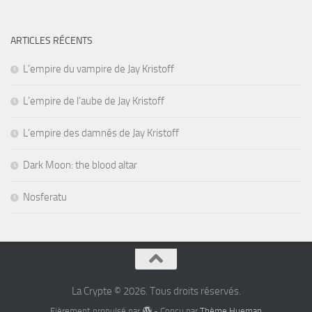
ARTICLES RÉCENTS
L’empire du vampire de Jay Kristoff
L’empire de l’aube de Jay Kristoff
L’empire des damnés de Jay Kristoff
Dark Moon: the blood altar
Nosferatu
La Crypte © 2026. Tous droits réservés.
Fièrement propulsé par
- Conçu par
Thème Hueman