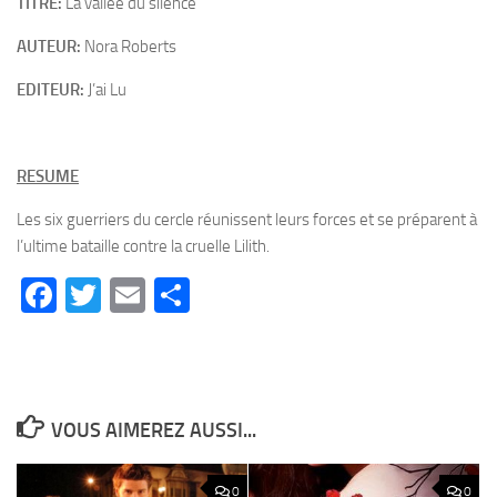
TITRE:
La vallée du silence
AUTEUR:
Nora Roberts
EDITEUR:
J’ai Lu
RESUME
Les six guerriers du cercle réunissent leurs forces et se préparent à
l’ultime bataille contre la cruelle Lilith.
Facebook
Twitter
Email
Partager
VOUS AIMEREZ AUSSI...
0
0