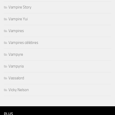
Vampire Story
Vampire Yui
Vampires
Vampires célèbres
Vampyre
Vampyria
Vassalord
Vicky Nelson
PLUS