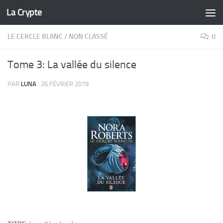
La Crypte
Skip to content
LE CERCLE BLANC
/
NON CLASSÉ
0
Tome 3: La vallée du silence
PAR
LUNA
·
26 FÉVRIER 2019