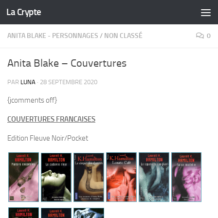
La Crypte
Skip to content
ANITA BLAKE - PERSONNAGES
/
NON CLASSÉ
0
Anita Blake – Couvertures
PAR
LUNA
·
28 SEPTEMBRE 2020
{jcomments off}
COUVERTURES FRANCAISES
Edition Fleuve Noir/Pocket