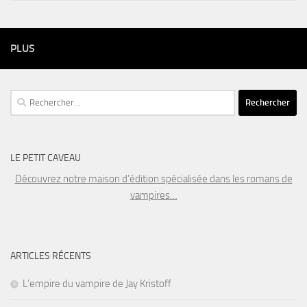
PLUS
Rechercher :
LE PETIT CAVEAU
Découvrez notre maison d’édition spécialisée dans les romans de
vampires…
ARTICLES RÉCENTS
L’empire du vampire de Jay Kristoff