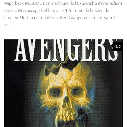
Paperback RESUME Les malheurs de l’E-branche s’intensifient
dans « Necroscope Defilers », le 12e tome de la série de
Lumley. Un trio de monstres étend dangereusement sa toile
sur...
0