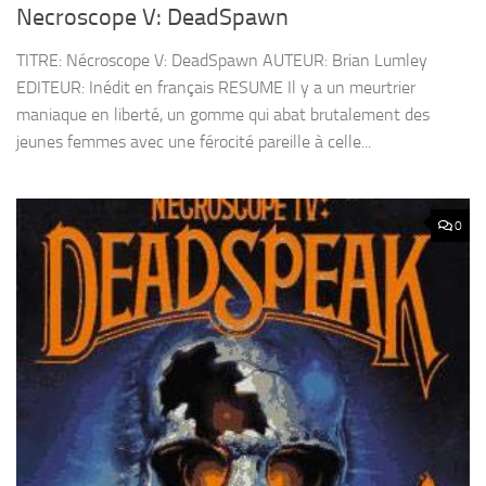
Necroscope V: DeadSpawn
TITRE: Nécroscope V: DeadSpawn AUTEUR: Brian Lumley
EDITEUR: Inédit en français RESUME Il y a un meurtrier
maniaque en liberté, un gomme qui abat brutalement des
jeunes femmes avec une férocité pareille à celle...
0