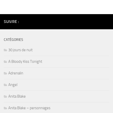
SUIVRE :
CATÉGORIES
30 jours de nuit
A Bloody Kiss Tonight
Adrenalin
Angel
Anita Blake
Anita Blake – personnages