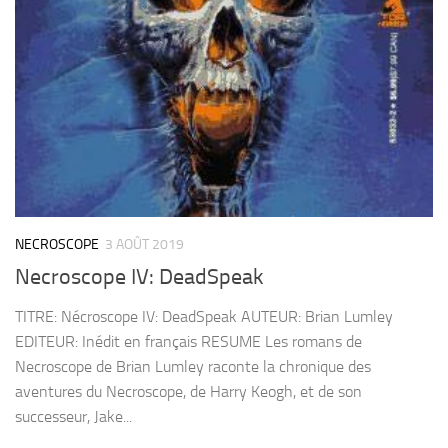
NECROSCOPE
3 AOÛT 2019
Necroscope IV: DeadSpeak
TITRE: Nécroscope IV: DeadSpeak AUTEUR: Brian Lumley
EDITEUR: Inédit en français RESUME Les romans de
Necroscope de Brian Lumley raconte la chronique des
aventures du Necroscope, de Harry Keogh, et de son
successeur, Jake...