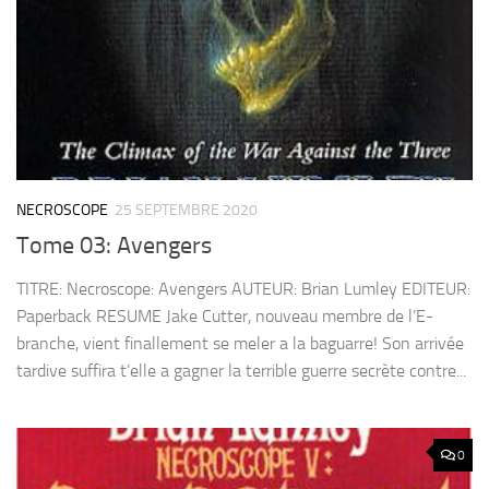
NECROSCOPE
25 SEPTEMBRE 2020
Tome 03: Avengers
TITRE: Necroscope: Avengers AUTEUR: Brian Lumley EDITEUR:
Paperback RESUME Jake Cutter, nouveau membre de l’E-
branche, vient finallement se meler a la baguarre! Son arrivée
tardive suffira t’elle a gagner la terrible guerre secrète contre...
0