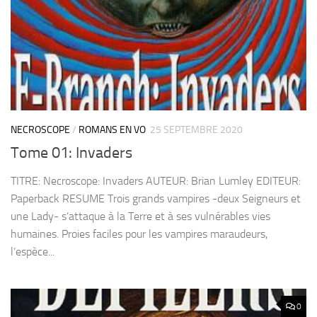
NECROSCOPE
/
ROMANS EN VO
25 SEPTEMBRE 2020
Tome 01: Invaders
TITRE: Necroscope: Invaders AUTEUR: Brian Lumley EDITEUR:
Paperback RESUME Trois grands vampires -deux Seigneurs et
une Lady- s’attaque à la Terre et à ses vulnérables vies
humaines. Proies faciles pour les vampires maraudeurs,
l’espèce...
0