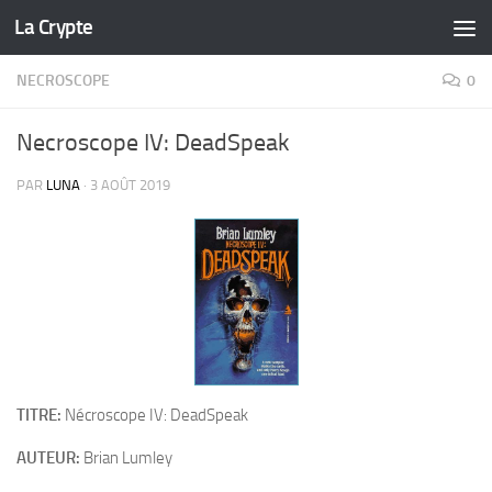
La Crypte
Skip to content
NECROSCOPE
0
Necroscope IV: DeadSpeak
PAR
LUNA
·
3 AOÛT 2019
TITRE:
Nécroscope IV: DeadSpeak
AUTEUR:
Brian Lumley