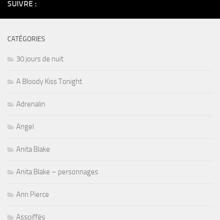
SUIVRE :
CATÉGORIES
30 jours de nuit
A Bloody Kiss Tonight
Adrenalin
Angel
Anita Blake
Anita Blake – personnages
Ann Pierce
Assoiffés