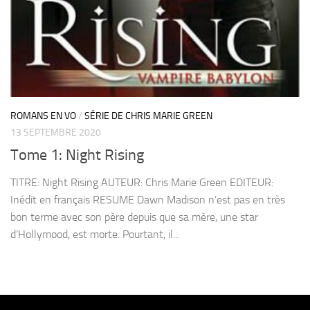
ROMANS EN VO
/
SÉRIE DE CHRIS MARIE GREEN
13 SEPTEMBRE 2020
Tome 1: Night Rising
TITRE: Night Rising AUTEUR: Chris Marie Green EDITEUR:
Inédit en français RESUME Dawn Madison n’est pas en très
bon terme avec son père depuis que sa mère, une star
d’Hollymood, est morte. Pourtant, il...