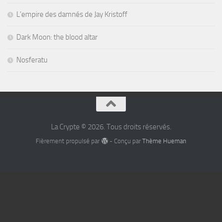
L’empire des damnés de Jay Kristoff
Dark Moon: the blood altar
Nosferatu
La Crypte © 2026. Tous droits réservés.
Fièrement propulsé par
- Conçu par
Thème Hueman