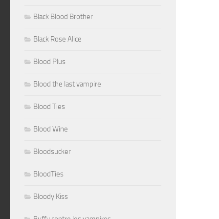
Black Blood Brother
Black Rose Alice
Blood Plus
Blood the last vampire
Blood Ties
Blood Wine
Bloodsucker
BloodTies
Bloody Kiss