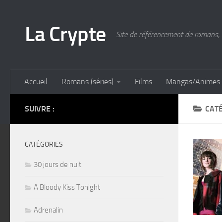
Skip to content
La Crypte
Site de référencement de romans, 
Accueil
Romans (séries)
Films
Mangas/Animes
SUIVRE :
CATÉ
CATÉGORIES
30 jours de nuit
A Bloody Kiss Tonight
Adrenalin