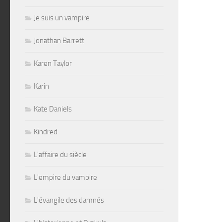
Je suis un vampire
Jonathan Barrett
Karen Taylor
Karin
Kate Daniels
Kindred
L'affaire du siècle
L'empire du vampire
L'évangile des damnés