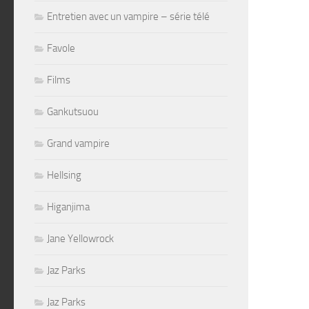
Entretien avec un vampire – série télé
Favole
Films
Gankutsuou
Grand vampire
Hellsing
Higanjima
Jane Yellowrock
Jaz Parks
Jaz Parks