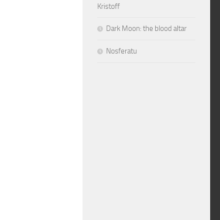
Kristoff
Dark Moon: the blood altar
Nosferatu