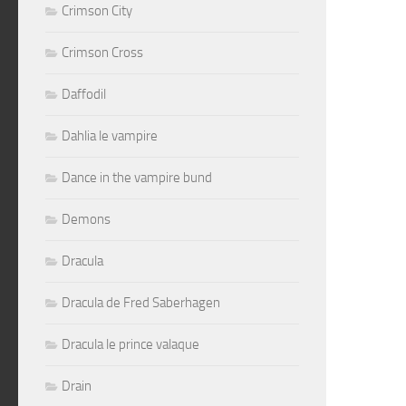
Crimson City
Crimson Cross
Daffodil
Dahlia le vampire
Dance in the vampire bund
Demons
Dracula
Dracula de Fred Saberhagen
Dracula le prince valaque
Drain