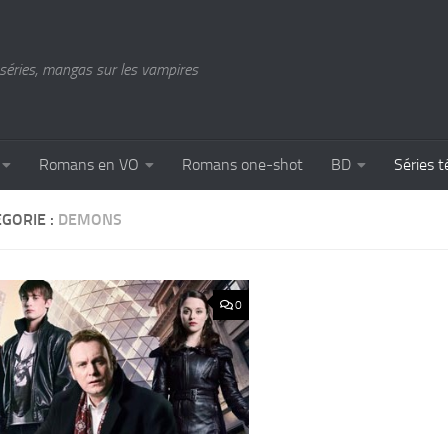
séries, mangas sur les vampires
Romans en VO
Romans one-shot
BD
Séries t
GORIE :
DEMONS
0