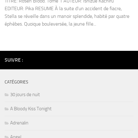
TITRE: Rosen Blood. Tome 1 AUTEUR: Ishizue Kachiru
EDITEUR: Pika RESUME À la suite d’un accident de fiacre,
Stella se réveille dans un manoir splendide, habité par quatre
éphèbes. Quoique bouleversée, la jeune fille...
SUIVRE :
CATÉGORIES
30 jours de nuit
A Bloody Kiss Tonight
Adrenalin
Angel