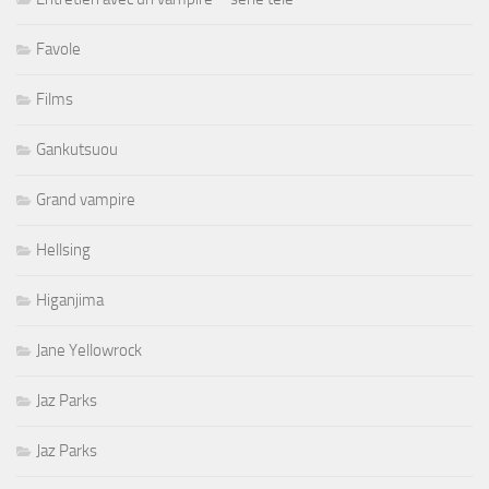
Favole
Films
Gankutsuou
Grand vampire
Hellsing
Higanjima
Jane Yellowrock
Jaz Parks
Jaz Parks