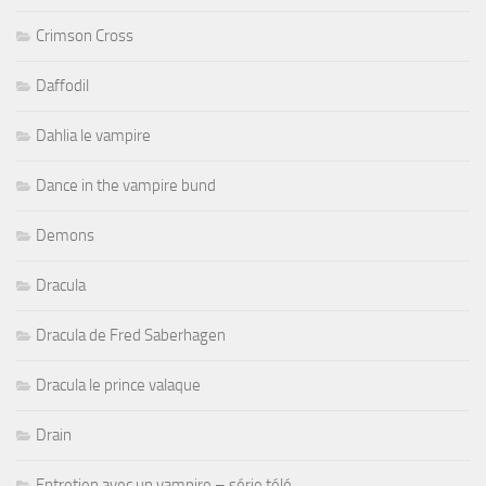
Crimson Cross
Daffodil
Dahlia le vampire
Dance in the vampire bund
Demons
Dracula
Dracula de Fred Saberhagen
Dracula le prince valaque
Drain
Entretien avec un vampire – série télé