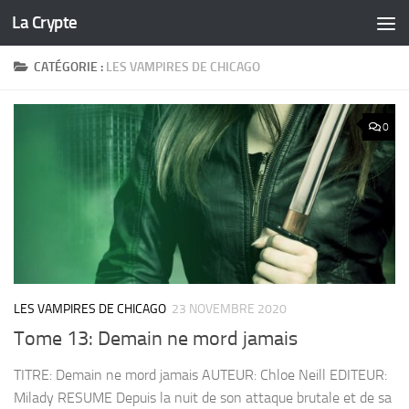
La Crypte
Skip to content
CATÉGORIE :
LES VAMPIRES DE CHICAGO
0
LES VAMPIRES DE CHICAGO
23 NOVEMBRE 2020
Tome 13: Demain ne mord jamais
TITRE: Demain ne mord jamais AUTEUR: Chloe Neill EDITEUR:
Milady RESUME Depuis la nuit de son attaque brutale et de sa