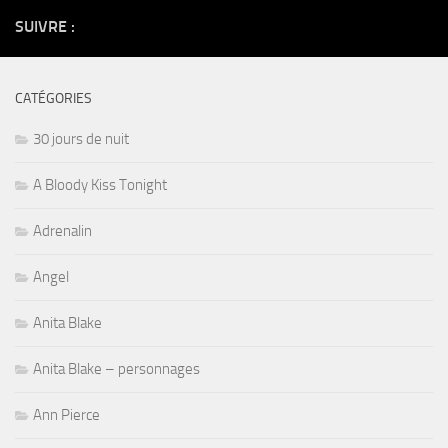
SUIVRE :
CATÉGORIES
30 jours de nuit
A Bloody Kiss Tonight
Adrenalin
Angel
Anita Blake
Anita Blake – personnages
Ann Pierce