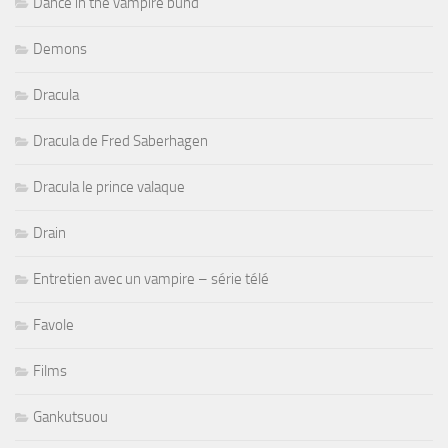
Dance in the vampire bund
Demons
Dracula
Dracula de Fred Saberhagen
Dracula le prince valaque
Drain
Entretien avec un vampire – série télé
Favole
Films
Gankutsuou