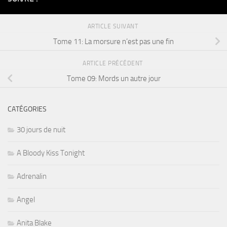
ARTICLE SUIVANT
Tome 11: La morsure n’est pas une fin
ARTICLE PRÉCÉDENT
Tome 09: Mords un autre jour
CATÉGORIES
30 jours de nuit
A Bloody Kiss Tonight
Adrenalin
Angel
Anita Blake