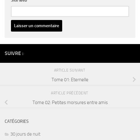
Site web
Alternative:
SUIVRE :
ARTICLE SUIVANT
Tome 01: Eternelle
ARTICLE PRÉCÉDENT
Tome 02: Petites morsures entre amis
CATÉGORIES
30 jours de nuit