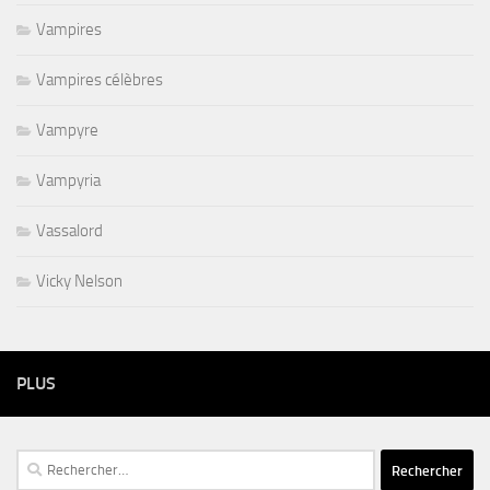
Vampires
Vampires célèbres
Vampyre
Vampyria
Vassalord
Vicky Nelson
PLUS
Rechercher :