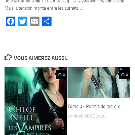
pour la mener à bien. Et sur ce coup-là, je vais avoir besoin d’aide.
Mais la tension monte entre les surnats…
Facebook
Twitter
Email
Partager
VOUS AIMEREZ AUSSI...
0
0
Tome 07: Permis de mordre
21 NOVEMBRE 2020