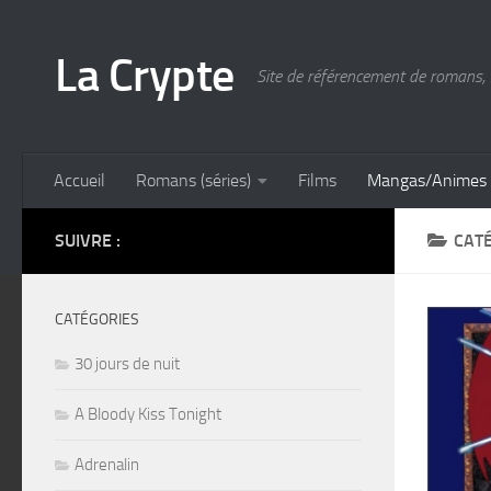
Skip to content
La Crypte
Site de référencement de romans, 
Accueil
Romans (séries)
Films
Mangas/Animes
SUIVRE :
CATÉ
CATÉGORIES
30 jours de nuit
A Bloody Kiss Tonight
Adrenalin