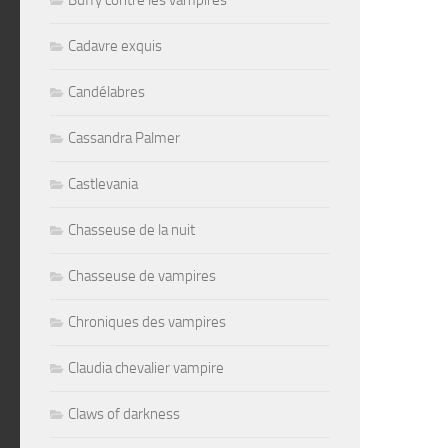
Buffy contre les vampires
Cadavre exquis
Candélabres
Cassandra Palmer
Castlevania
Chasseuse de la nuit
Chasseuse de vampires
Chroniques des vampires
Claudia chevalier vampire
Claws of darkness