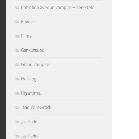
Entretien avec un vampire – série télé
Favole
Films
Gankutsuou
Grand vampire
Hellsing
Higanjima
Jane Yellowrock
Jaz Parks
Jaz Parks