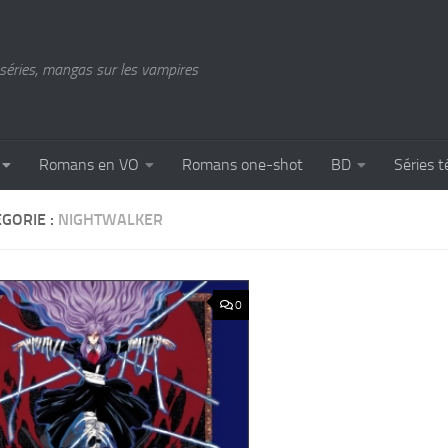
séries, mangas sur les vampires
Romans en VO
Romans one-shot
BD
Séries t
GORIE :
NIGHTWALKER
0