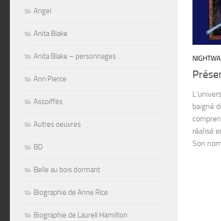
Angel
Anita Blake
Anita Blake – personnages
NIGHTWA
Présen
Ann Pierce
L’univer
Assoiffés
baigné d
comprend
Autres oeuvres
réalisé 
Son nom 
BD
Belle au bois dormant
Biographie de Anne Rice
Biographie de Laurell Hamilton