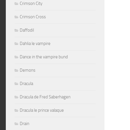
Crimson City
Crimson Cross
Daffodil
Dahlia le vampire
Dance in the vampire bund
Demons
Dracula
Dracula de Fred Saberhagen
Dracula le prince valaque
Drain