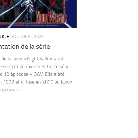
LKER
8 OCTOBRE 2020
tation de la série
s de la série « Nightwalker » est
e sang et de mystères. Cette série
 12 épisodes – OAV. Elle a été
en 1998 et diffusé en 2000 au Japon.
japonais...