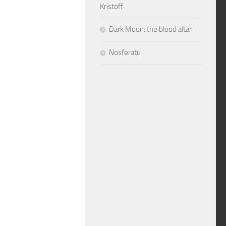
Kristoff
Dark Moon: the blood altar
Nosferatu