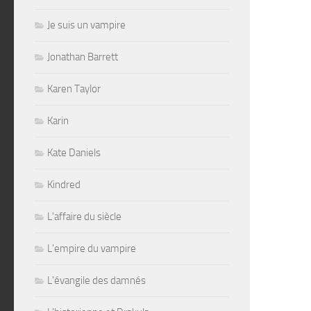
Je suis un vampire
Jonathan Barrett
Karen Taylor
Karin
Kate Daniels
Kindred
L'affaire du siècle
L'empire du vampire
L'évangile des damnés