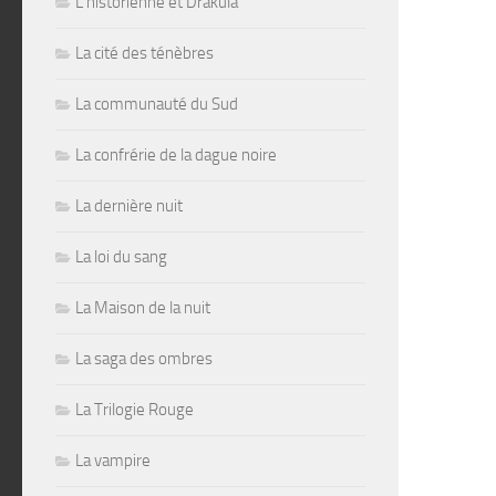
L'historienne et Drakula
La cité des ténèbres
La communauté du Sud
La confrérie de la dague noire
La dernière nuit
La loi du sang
La Maison de la nuit
La saga des ombres
La Trilogie Rouge
La vampire