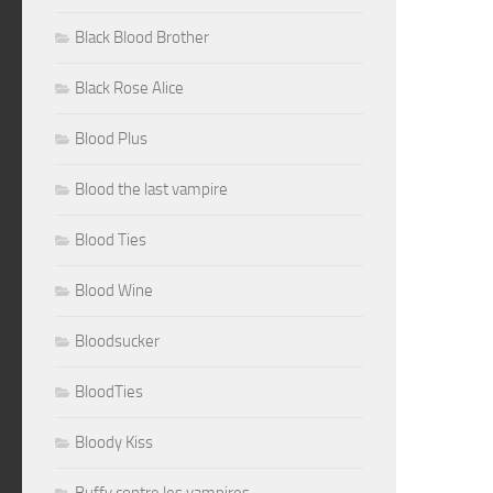
Black Blood Brother
Black Rose Alice
Blood Plus
Blood the last vampire
Blood Ties
Blood Wine
Bloodsucker
BloodTies
Bloody Kiss