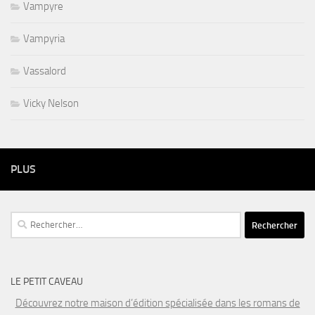
Vampyre
Vampyria
Vassalord
Vicky Nelson
PLUS
Rechercher :
LE PETIT CAVEAU
Découvrez notre maison d’édition spécialisée dans les romans de