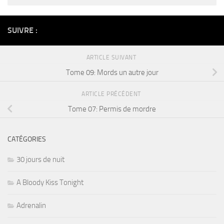
Alternative:
SUIVRE :
ARTICLE SUIVANT
Tome 09: Mords un autre jour
ARTICLE PRÉCÉDENT
Tome 07: Permis de mordre
CATÉGORIES
30 jours de nuit
A Bloody Kiss Tonight
Adrenalin