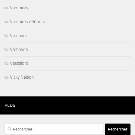
Vampires
Vampires célèbres
Vampyre
Vampyria
Vassalord
Vicky Nelson
PLUS
Rechercher :