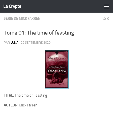
La Crypte
Skip to content
SÉRIE DE MICK FARREN
0
Tome 01: The time of feasting
PAR
LUNA
·
25 SEPTEMBRE 2020
TITRE
: The time of Feasting
AUTEUR
: Mick Farren