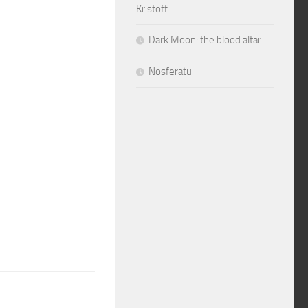
Kristoff
Dark Moon: the blood altar
Nosferatu