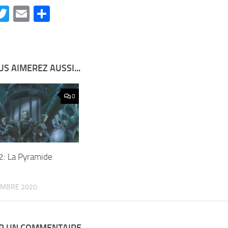
acebook
Twitter
Email
Partager
S AIMEREZ AUSSI...
0
: La Pyramide
EMBRE 2020