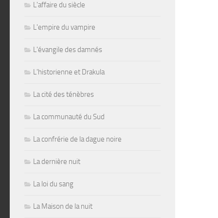
L'affaire du siècle
L'empire du vampire
L'évangile des damnés
L'historienne et Drakula
La cité des ténèbres
La communauté du Sud
La confrérie de la dague noire
La dernière nuit
La loi du sang
La Maison de la nuit