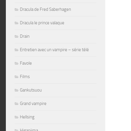
Dracula de Fred Saberhagen
Dracula le prince valaque
Drain
Entretien avec un vampire – série télé
Favole
Films
Gankutsuou
Grand vampire
Hellsing
Higanjima