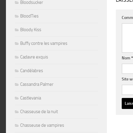
LAISS
Bloodsucker
BloodTies
Comm
Bloody Kiss
Buffy contre les vampires
Cadavre exquis
Nom
*
Candélabres
Site 
Cassandra Palmer
Castlevania
Chasseuse de la nuit
Altern
Chasseuse de vampires