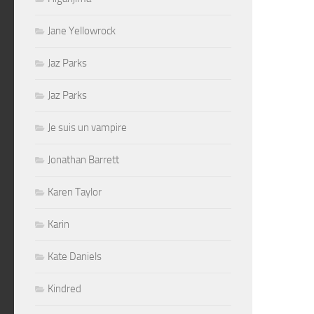
Jane Yellowrock
Jaz Parks
Jaz Parks
Je suis un vampire
Jonathan Barrett
Karen Taylor
Karin
Kate Daniels
Kindred