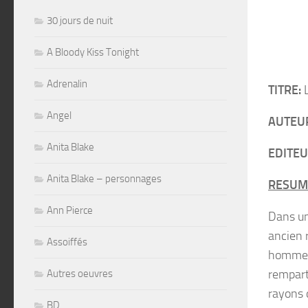
30 jours de nuit
A Bloody Kiss Tonight
Adrenalin
TITRE:
L
Angel
AUTEU
Anita Blake
EDITEU
Anita Blake – personnages
RESUM
Ann Pierce
Dans un 
ancien r
Assoiffés
hommes 
rempart
Autres oeuvres
rayons 
BD