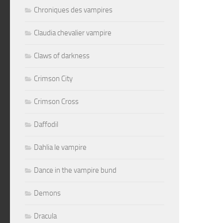
Chroniques des vampires
Claudia chevalier vampire
Claws of darkness
Crimson City
Crimson Cross
Daffodil
Dahlia le vampire
Dance in the vampire bund
Demons
Dracula