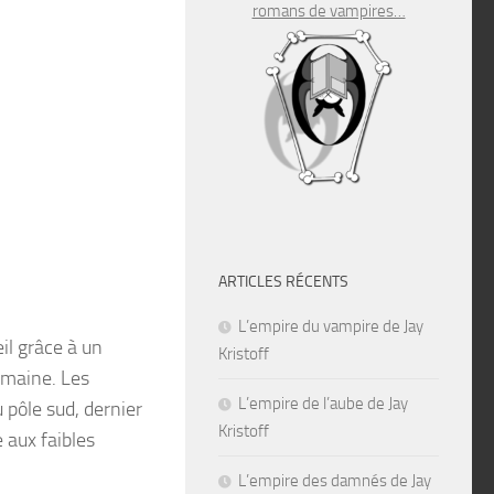
romans de vampires…
ARTICLES RÉCENTS
L’empire du vampire de Jay
il grâce à un
Kristoff
humaine. Les
L’empire de l’aube de Jay
 pôle sud, dernier
Kristoff
 aux faibles
L’empire des damnés de Jay