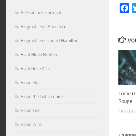
F
Belle au bois dormant
Biographie de Anne Rice
VOU
Biographie de Laurell Hamilton
Black Blood Brother
Black Rose Alice
Blood Plus
Tome 02
Blood the last vampire
Rouge
Blood Ties
28 SEPT
Blood Wine