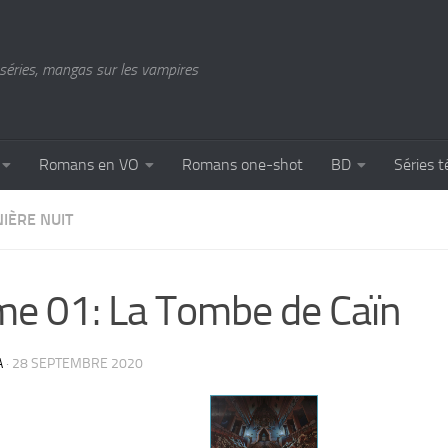
séries, mangas sur les vampires
Romans en VO
Romans one-shot
BD
Séries t
IÈRE NUIT
e 01: La Tombe de Caïn
A
·
28 SEPTEMBRE 2020