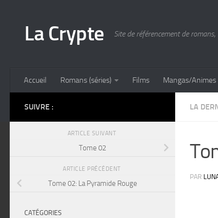
Skip to content
La Crypte
Site de référencement de romans, 
Accueil
Romans (séries)
Films
Mangas/Animes
SUIVRE :
LA DERN
ARTICLE SUIVANT
Tom
Tome 02
ARTICLE PRÉCÉDENT
PAR
LUN
Tome 02: La Pyramide Rouge
CATÉGORIES