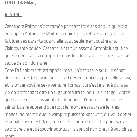
EDITEUR:
Milady
RESUME
Cassandra Palmer s’est cachée pendant trois ans depuis qu’elle a
échappé à Antonio, le Maître vampire qui l’a élevée après qu’il ait
fait tuer ses parents quand elle avait seulement quatre ans.
Clairvoyante douée, Cassandra était un asset d’Antonio jusqu’à ce
qu’elle découvre sa complicité dans les décès de ses parents et se
sauve de son domaine.
Tony l’a finalement rattrappée, mais il n’est pas le seul. Le sénat
des vampires (équivaut au Conseil d’Hamilton) est après elle, aussi,
et ils ont envoyé le sexy vampire Tomas, qui s’est insinué dans sa
vie en prétendant être un fugeur maltraité, pour la protéger. Après
que Cassie et Tomas aient été attaqués, il l’emmène devant le
sénat. Là elle apprend que (tout le monde est après elle !) les
mages, de même que le vampire puissant Rasputin, qui veut défier
le sénat. Cassie est dans une course contre la montre pour sauver
sa propre vie et découvrir pourquoi ils sont si nombreux à vouloir sa
mort.