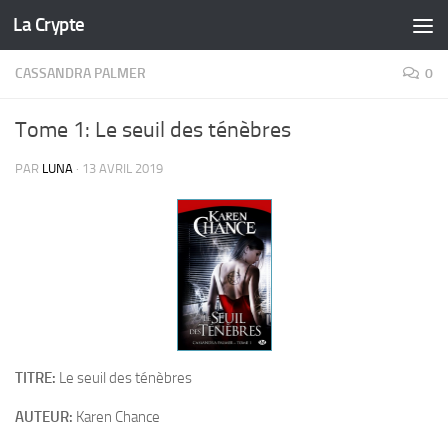
La Crypte
Skip to content
CASSANDRA PALMER
0
Tome 1: Le seuil des ténèbres
PAR
LUNA
·
13 AVRIL 2019
TITRE:
Le seuil des ténèbres
AUTEUR:
Karen Chance