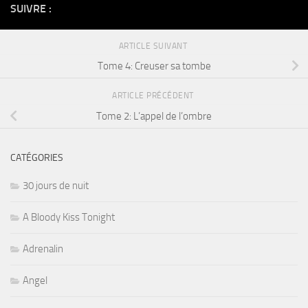
SUIVRE :
ARTICLE SUIVANT
Tome 4: Creuser sa tombe
ARTICLE PRÉCÉDENT
Tome 2: L’appel de l’ombre
CATÉGORIES
30 jours de nuit
A Bloody Kiss Tonight
Adrenalin
Angel