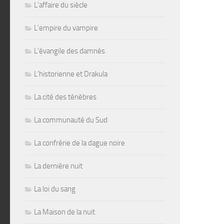
L'affaire du siècle
L'empire du vampire
L'évangile des damnés
L'historienne et Drakula
La cité des ténèbres
La communauté du Sud
La confrérie de la dague noire
La dernière nuit
La loi du sang
La Maison de la nuit