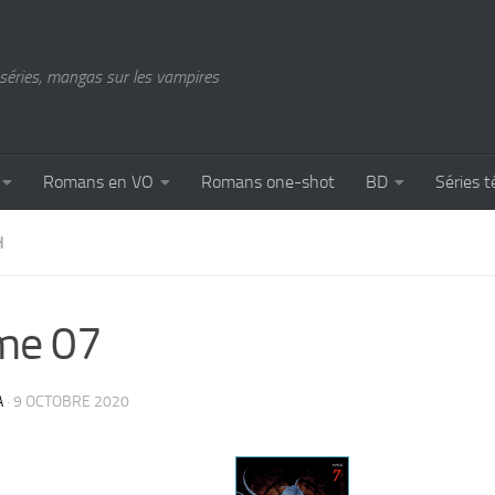
séries, mangas sur les vampires
Romans en VO
Romans one-shot
BD
Séries t
H
me 07
A
·
9 OCTOBRE 2020