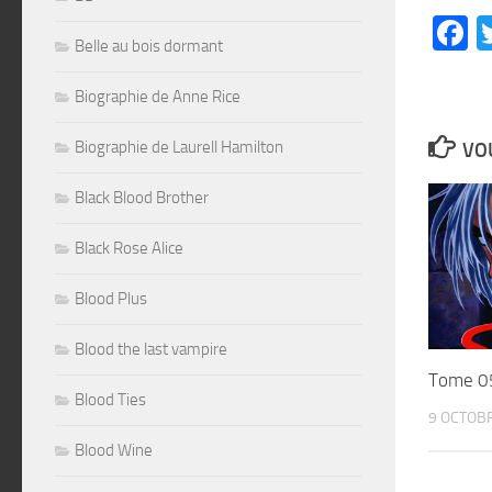
F
Belle au bois dormant
Biographie de Anne Rice
Biographie de Laurell Hamilton
VOU
Black Blood Brother
Black Rose Alice
Blood Plus
Blood the last vampire
Tome 0
Blood Ties
9 OCTOB
Blood Wine