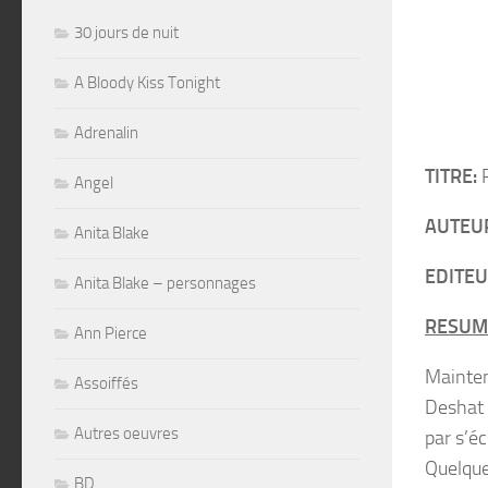
30 jours de nuit
A Bloody Kiss Tonight
Adrenalin
TITRE:
Angel
AUTEU
Anita Blake
EDITEU
Anita Blake – personnages
RESUM
Ann Pierce
Mainten
Assoiffés
Deshat 
Autres oeuvres
par s’éc
Quelque
BD