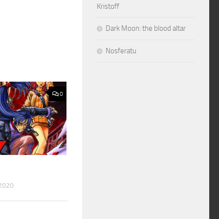
Kristoff
Dark Moon: the blood altar
Nosferatu
0
2020