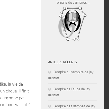
romans de vampires…
ARTICLES RÉCENTS
L’empire du vampire de Jay
Kristoff
ka, la vie de
L’empire de l’aube de Jay
 cirque, il finit
Kristoff
 soupçonne pas.
pardonnera-t-il ?
L’empire des damnés de Jay