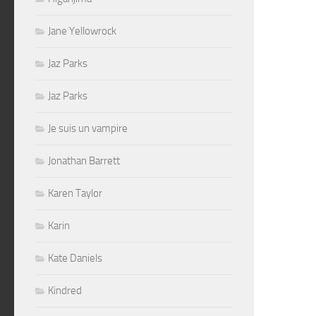
Jane Yellowrock
Jaz Parks
Jaz Parks
Je suis un vampire
Jonathan Barrett
Karen Taylor
Karin
Kate Daniels
Kindred