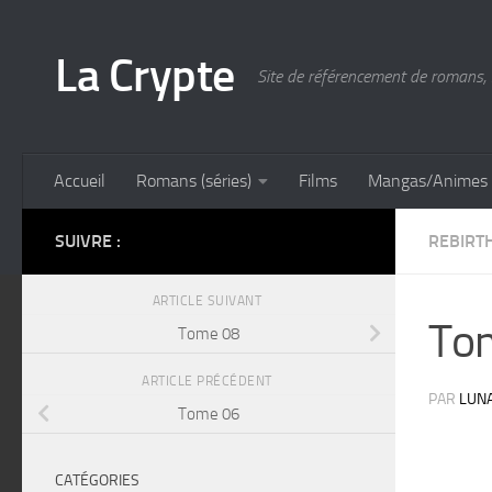
Skip to content
La Crypte
Site de référencement de romans, 
Accueil
Romans (séries)
Films
Mangas/Animes
SUIVRE :
REBIRT
ARTICLE SUIVANT
To
Tome 08
ARTICLE PRÉCÉDENT
PAR
LUN
Tome 06
CATÉGORIES