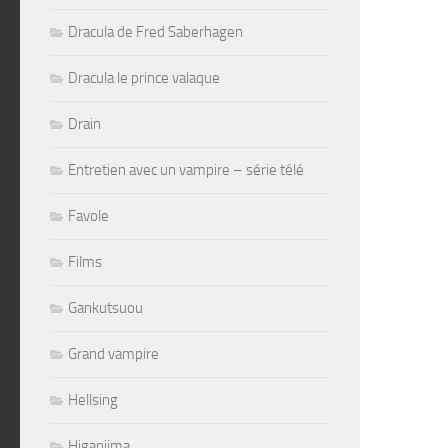
Dracula de Fred Saberhagen
Dracula le prince valaque
Drain
Entretien avec un vampire – série télé
Favole
Films
Gankutsuou
Grand vampire
Hellsing
Higanjima