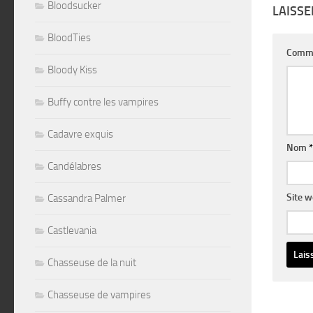
Bloodsucker
LAISS
BloodTies
Comm
Bloody Kiss
Buffy contre les vampires
Cadavre exquis
Nom
*
Candélabres
Site 
Cassandra Palmer
Castlevania
Chasseuse de la nuit
Altern
Chasseuse de vampires