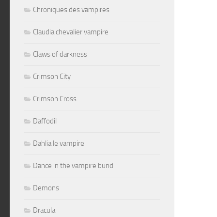
Chroniques des vampires
Claudia chevalier vampire
Claws of darkness
Crimson City
Crimson Cross
Daffodil
Dahlia le vampire
Dance in the vampire bund
Demons
Dracula