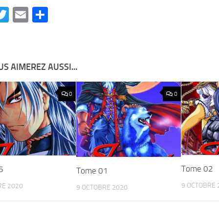
acebook
Twitter
Email
Partager
S AIMEREZ AUSSI...
0
0
Tome 02
5
Tome 01
9 OCTOBRE 
RE 2020
9 OCTOBRE 2020