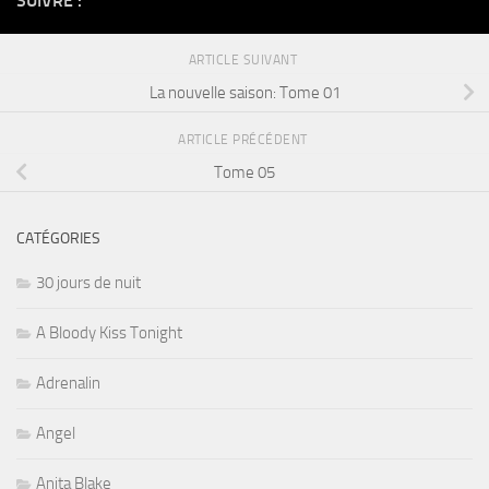
SUIVRE :
ARTICLE SUIVANT
La nouvelle saison: Tome 01
ARTICLE PRÉCÉDENT
Tome 05
CATÉGORIES
30 jours de nuit
A Bloody Kiss Tonight
Adrenalin
Angel
Anita Blake