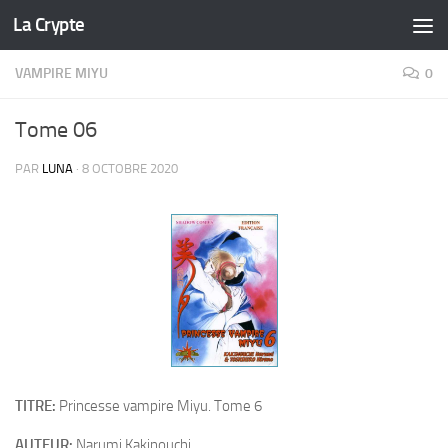
La Crypte
Skip to content
VAMPIRE MIYU
0
Tome 06
PAR
LUNA
·
8 OCTOBRE 2020
TITRE:
Princesse vampire Miyu. Tome 6
AUTEUR:
Narumi Kakinouchi