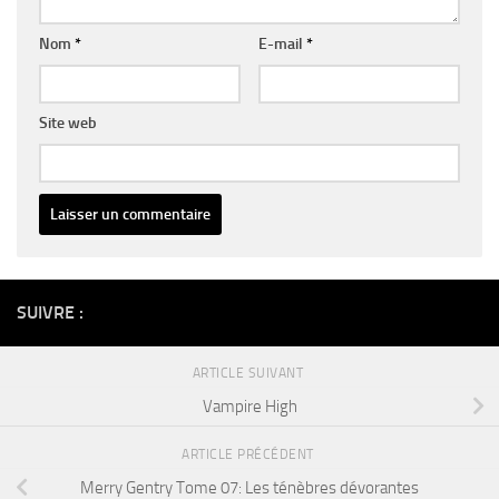
Nom
*
E-mail
*
Site web
Alternative:
SUIVRE :
ARTICLE SUIVANT
Vampire High
ARTICLE PRÉCÉDENT
Merry Gentry Tome 07: Les ténèbres dévorantes