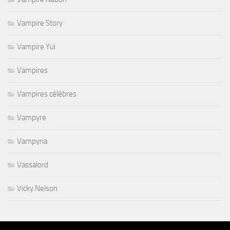
Vampire Story
Vampire Yui
Vampires
Vampires célèbres
Vampyre
Vampyria
Vassalord
Vicky Nelson