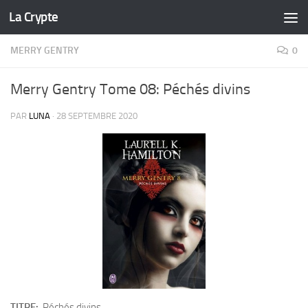
La Crypte
Skip to content
MERRY GENTRY
0
Merry Gentry Tome 08: Péchés divins
PAR
LUNA
·
28 SEPTEMBRE 2020
TITRE:
Péchés divins