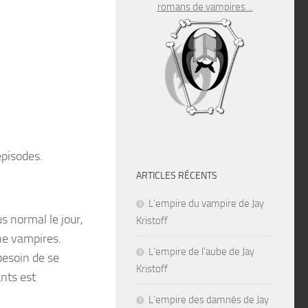
romans de vampires…
épisodes.
ARTICLES RÉCENTS
L’empire du vampire de Jay
s normal le jour,
Kristoff
ne vampires.
L’empire de l’aube de Jay
 besoin de se
Kristoff
ants est
L’empire des damnés de Jay