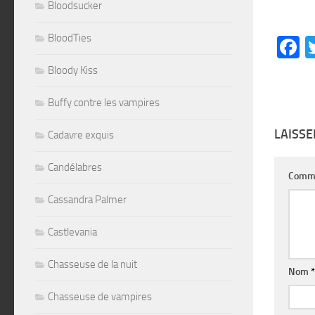
Bloodsucker
BloodTies
F
Bloody Kiss
Buffy contre les vampires
LAISS
Cadavre exquis
Candélabres
Comm
Cassandra Palmer
Castlevania
Chasseuse de la nuit
Nom
*
Chasseuse de vampires