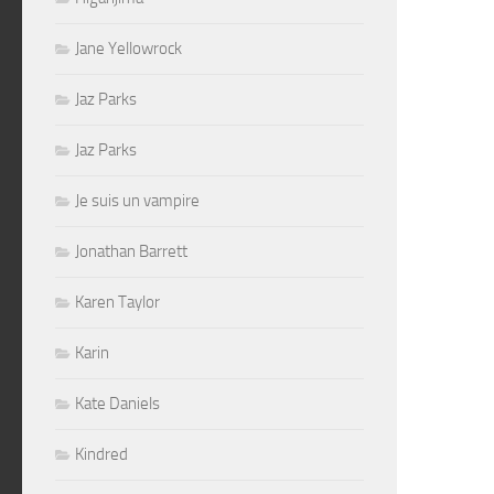
Jane Yellowrock
Jaz Parks
Jaz Parks
Je suis un vampire
Jonathan Barrett
Karen Taylor
Karin
Kate Daniels
Kindred