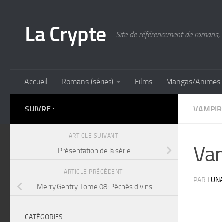
Skip to content
La Crypte
Site de référencement de romans, 
Accueil
Romans (séries)
Films
Mangas/Animes
SUIVRE :
VAMPIR
ARTICLE SUIVANT
Vam
Présentation de la série
ARTICLE PRÉCÉDENT
PAR
LUN
Merry Gentry Tome 08: Péchés divins
CATÉGORIES