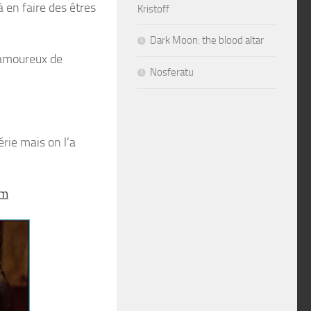
 en faire des êtres
Kristoff
Dark Moon: the blood altar
 amoureux de
Nosferatu
érie mais on l’a
tm