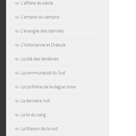
L'affaire du siècle
L'empire du vampire
L'évangile des damnés
L'historienne et Drakula
La cité des ténèbres
La communauté du Sud
La confrérie de la dague noire
La dernière nuit
La loi du sang
La Maison de la nuit