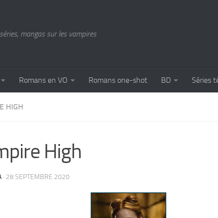
séries, mangas sur les vampires
Romans en VO
Romans one-shot
BD
Séries t
E HIGH
pire High
A
·
28 SEPTEMBRE 2020