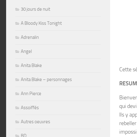
30 jours de nuit
A Bloody Kiss Tonight
Adrenalin
Angel
Anita Blake
Cette s
Anita Blake – personnages
RESUM
Ann Pierce
Bienven
qui dev
Assoiffés
Ils y ap
Autres oeuvres
rebeller
impossi
BD