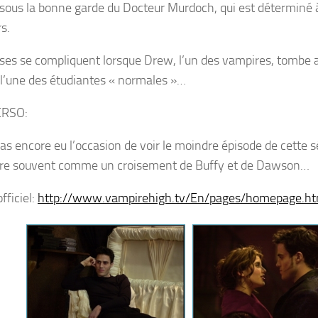
t sous la bonne garde du Docteur Murdoch, qui est déterminé à
s.
ses se compliquent lorsque Drew, l’un des vampires, tombe
 l’une des étudiantes « normales »…
ERSO:
pas encore eu l’occasion de voir le moindre épisode de cette s
re souvent comme un croisement de Buffy et de Dawson…
officiel:
http://www.vampirehigh.tv/En/pages/homepage.h