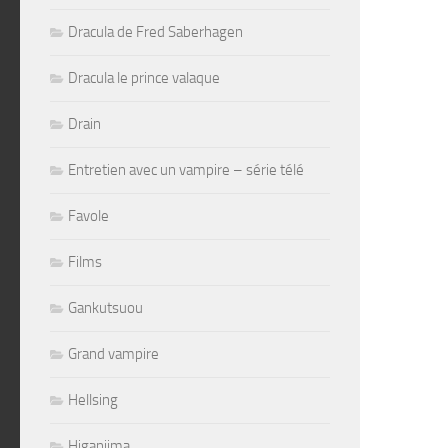
Dracula de Fred Saberhagen
Dracula le prince valaque
Drain
Entretien avec un vampire – série télé
Favole
Films
Gankutsuou
Grand vampire
Hellsing
Higanjima