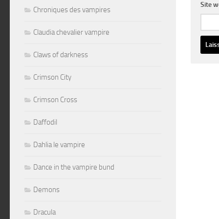
Site 
Chroniques des vampires
Claudia chevalier vampire
Claws of darkness
Altern
Crimson City
Crimson Cross
Daffodil
Dahlia le vampire
Dance in the vampire bund
Demons
Dracula