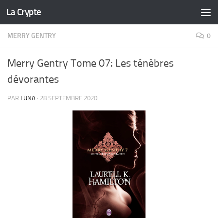
La Crypte
Skip to content
MERRY GENTRY
0
Merry Gentry Tome 07: Les ténèbres
dévorantes
PAR
LUNA
·
28 SEPTEMBRE 2020