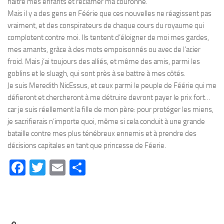
naître mes enfants et réclamer ma couronne.
Mais il y a des gens en Féérie que ces nouvelles ne réagissent pas
vraiment, et des conspirateurs de chaque cours du royaume qui
complotent contre moi. Ils tentent d’éloigner de moi mes gardes,
mes amants, grâce à des mots empoisonnés ou avec de l’acier
froid. Mais j’ai toujours des alliés, et même des amis, parmi les
goblins et le sluagh, qui sont près à se battre à mes côtés.
Je suis Meredith NicEssus, et ceux parmi le peuple de Féérie qui me
défieront et chercheront à me détruire devront payer le prix fort…
car je suis réellement la fille de mon père: pour protéger les miens,
je sacrifierais n’importe quoi, même si cela conduit à une grande
bataille contre mes plus ténébreux ennemis et à prendre des
décisions capitales en tant que princesse de Féerie.
Facebook
Twitter
Email
Partager