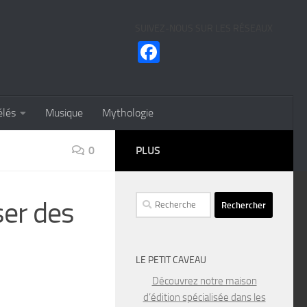
SUIVEZ-NOUS SUR LES RÉSEAUX
Facebook
élés
Musique
Mythologie
0
PLUS
Rechercher :
ser des
LE PETIT CAVEAU
Découvrez notre maison
d’édition spécialisée dans les