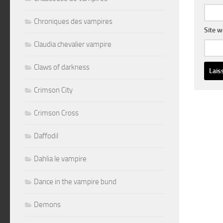
Chroniques des vampires
Site 
Claudia chevalier vampire
Claws of darkness
Altern
Crimson City
Crimson Cross
Daffodil
Dahlia le vampire
Dance in the vampire bund
Demons