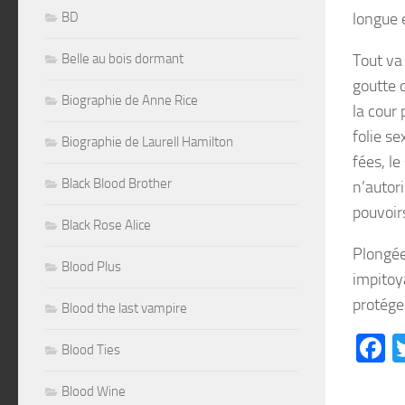
BD
longue e
Belle au bois dormant
Tout va 
goutte 
Biographie de Anne Rice
la cour
folie s
Biographie de Laurell Hamilton
fées, le
Black Blood Brother
n’autor
pouvoir
Black Rose Alice
Plongée
Blood Plus
impitoy
protég
Blood the last vampire
F
Blood Ties
Blood Wine