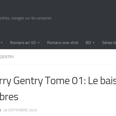
séries, mangas sur les vampires
Romans en VO
Romans one-shot
BD
Séries t
GENTRY
ry Gentry Tome 01: Le bai
bres
A
·
28 SEPTEMBRE 2020