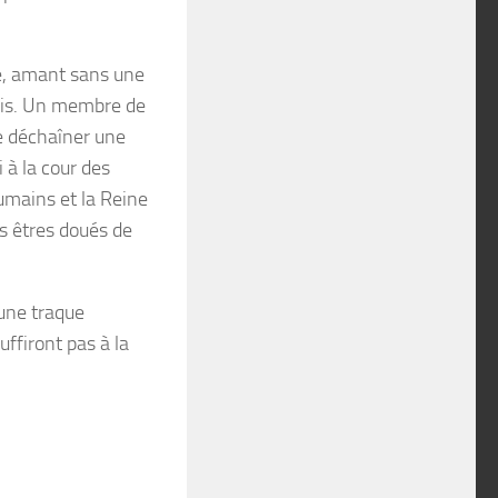
te, amant sans une
ais. Un membre de
e déchaîner une
 à la cour des
humains et la Reine
es êtres doués de
une traque
ffiront pas à la