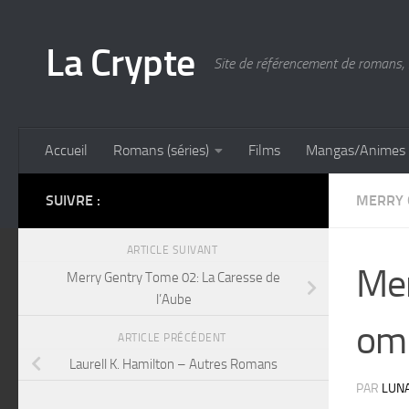
Skip to content
La Crypte
Site de référencement de romans, 
Accueil
Romans (séries)
Films
Mangas/Animes
SUIVRE :
MERRY 
ARTICLE SUIVANT
Mer
Merry Gentry Tome 02: La Caresse de
l’Aube
om
ARTICLE PRÉCÉDENT
Laurell K. Hamilton – Autres Romans
PAR
LUN