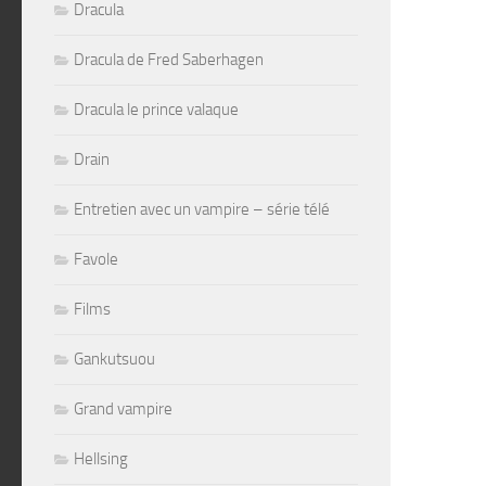
Dracula
Dracula de Fred Saberhagen
Dracula le prince valaque
Drain
Entretien avec un vampire – série télé
Favole
Films
Gankutsuou
Grand vampire
Hellsing