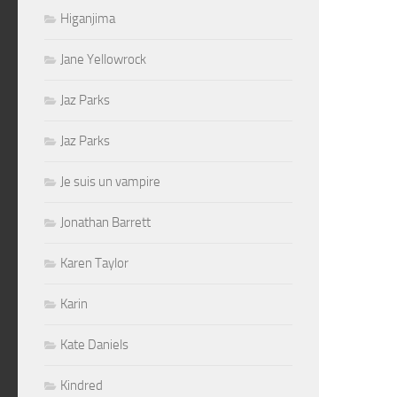
Higanjima
Jane Yellowrock
Jaz Parks
Jaz Parks
Je suis un vampire
Jonathan Barrett
Karen Taylor
Karin
Kate Daniels
Kindred