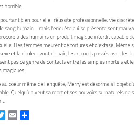
t horrible.
pourtant bien pour elle : réussite professionnelle, vie discrè
de sang humain… mais l’enquête qui se présente sent mauv
 procure à des humains un produit magique interdit capable d
exuelle. Des femmes meurent de tortures et d’extase. Même si
 sexe et la douleur vont de pair, les accords passés avec les 
isent pas ce genre de contacts entre les simples mortels et l
s magiques.
 au coeur même de l’enquête, Merry est désormais l’objet d’
able. Quelqu’un veut sa mort et ses pouvoirs surnaturels ne su
er…
acebook
Twitter
Email
Partager