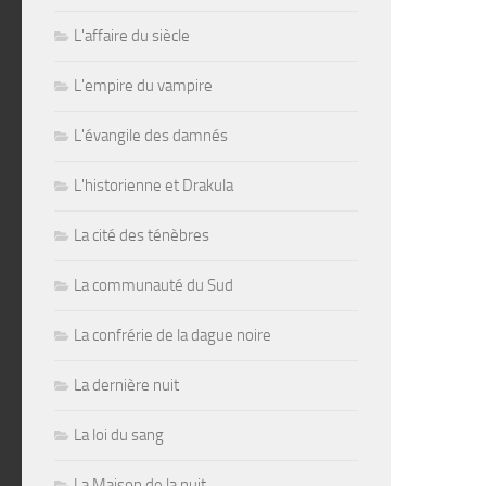
L'affaire du siècle
L'empire du vampire
L'évangile des damnés
L'historienne et Drakula
La cité des ténèbres
La communauté du Sud
La confrérie de la dague noire
La dernière nuit
La loi du sang
La Maison de la nuit