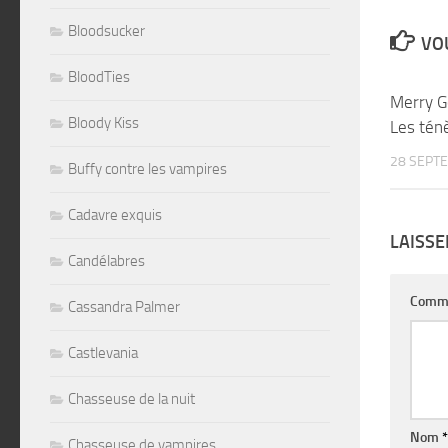
Bloodsucker
VOU
BloodTies
Merry G
Bloody Kiss
Les tén
28 SEPT
Buffy contre les vampires
Cadavre exquis
LAISS
Candélabres
Comm
Cassandra Palmer
Castlevania
Chasseuse de la nuit
Nom
*
Chasseuse de vampires