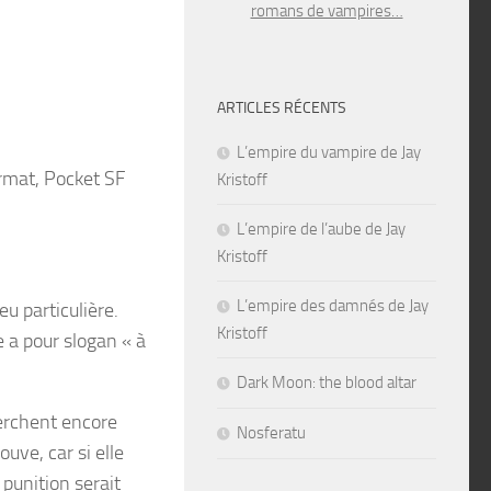
romans de vampires…
ARTICLES RÉCENTS
L’empire du vampire de Jay
ormat, Pocket SF
Kristoff
L’empire de l’aube de Jay
Kristoff
L’empire des damnés de Jay
u particulière.
Kristoff
e a pour slogan « à
Dark Moon: the blood altar
herchent encore
Nosferatu
ouve, car si elle
 punition serait