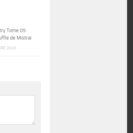
try Tome 05:
0
uffle de Mistral
RE 2020