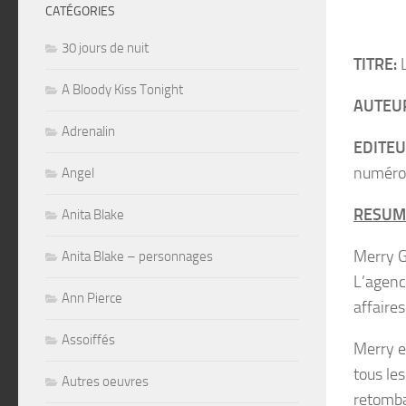
CATÉGORIES
30 jours de nuit
TITRE:
L
A Bloody Kiss Tonight
AUTEU
Adrenalin
EDITEU
numéro 
Angel
RESUM
Anita Blake
Merry G
Anita Blake – personnages
L’agence
Ann Pierce
affaires
Assoiffés
Merry e
tous les
Autres oeuvres
retombai