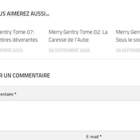
S AIMEREZ AUSSI...
entry Tome 07:
0
Merry Gentry Tome 02: La
0
Merry Gen
èbres dévorantes
Caresse de l’Aube
Sous le so
EMBRE 2020
28 SEPTEMBRE 2020
28 SEPTEMB
ER UN COMMENTAIRE
entaire
*
E-mail
*